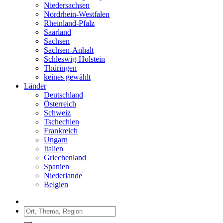
Niedersachsen
Nordrhein-Westfalen
Rheinland-Pfalz
Saarland
Sachsen
Sachsen-Anhalt
Schleswig-Holstein
Thüringen
keines gewählt
Länder
Deutschland
Österreich
Schweiz
Tschechien
Frankreich
Ungarn
Italien
Griechenland
Spanien
Niederlande
Belgien