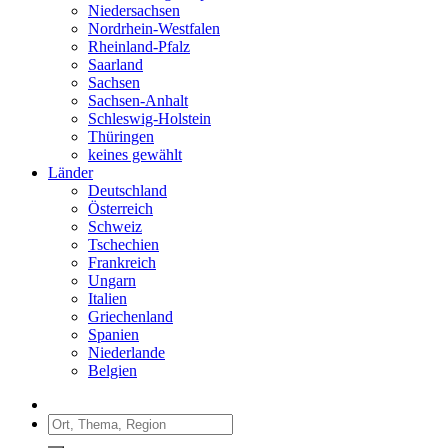
Niedersachsen
Nordrhein-Westfalen
Rheinland-Pfalz
Saarland
Sachsen
Sachsen-Anhalt
Schleswig-Holstein
Thüringen
keines gewählt
Länder
Deutschland
Österreich
Schweiz
Tschechien
Frankreich
Ungarn
Italien
Griechenland
Spanien
Niederlande
Belgien