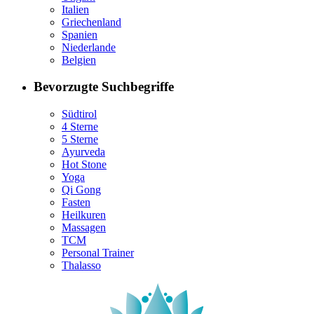
Italien
Griechenland
Spanien
Niederlande
Belgien
Bevorzugte Suchbegriffe
Südtirol
4 Sterne
5 Sterne
Ayurveda
Hot Stone
Yoga
Qi Gong
Fasten
Heilkuren
Massagen
TCM
Personal Trainer
Thalasso