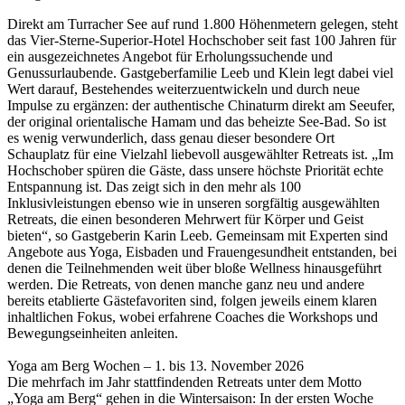
Direkt am Turracher See auf rund 1.800 Höhenmetern gelegen, steht
das Vier-Sterne-Superior-Hotel Hochschober seit fast 100 Jahren für
ein ausgezeichnetes Angebot für Erholungssuchende und
Genussurlaubende. Gastgeberfamilie Leeb und Klein legt dabei viel
Wert darauf, Bestehendes weiterzuentwickeln und durch neue
Impulse zu ergänzen: der authentische Chinaturm direkt am Seeufer,
der original orientalische Hamam und das beheizte See-Bad. So ist
es wenig verwunderlich, dass genau dieser besondere Ort
Schauplatz für eine Vielzahl liebevoll ausgewählter Retreats ist. „Im
Hochschober spüren die Gäste, dass unsere höchste Priorität echte
Entspannung ist. Das zeigt sich in den mehr als 100
Inklusivleistungen ebenso wie in unseren sorgfältig ausgewählten
Retreats, die einen besonderen Mehrwert für Körper und Geist
bieten“, so Gastgeberin Karin Leeb. Gemeinsam mit Experten sind
Angebote aus Yoga, Eisbaden und Frauengesundheit entstanden, bei
denen die Teilnehmenden weit über bloße Wellness hinausgeführt
werden. Die Retreats, von denen manche ganz neu und andere
bereits etablierte Gästefavoriten sind, folgen jeweils einem klaren
inhaltlichen Fokus, wobei erfahrene Coaches die Workshops und
Bewegungseinheiten anleiten.
Yoga am Berg Wochen – 1. bis 13. November 2026
Die mehrfach im Jahr stattfindenden Retreats unter dem Motto
„Yoga am Berg“ gehen in die Wintersaison: In der ersten Woche