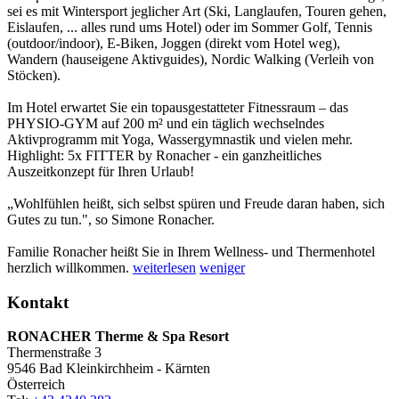
sei es mit Wintersport jeglicher Art (Ski, Langlaufen, Touren gehen,
Eislaufen, ... alles rund ums Hotel) oder im Sommer Golf, Tennis
(outdoor/indoor), E-Biken, Joggen (direkt vom Hotel weg),
Wandern (hauseigene Aktivguides), Nordic Walking (Verleih von
Stöcken).
Im Hotel erwartet Sie ein topausgestatteter Fitnessraum – das
PHYSIO-GYM auf 200 m² und ein täglich wechselndes
Aktivprogramm mit Yoga, Wassergymnastik und vielen mehr.
Highlight: 5x FITTER by Ronacher - ein ganzheitliches
Auszeitkonzept für Ihren Urlaub!
„Wohlfühlen heißt, sich selbst spüren und Freude daran haben, sich
Gutes zu tun.", so Simone Ronacher.
Familie Ronacher heißt Sie in Ihrem Wellness- und Thermenhotel
herzlich willkommen.
weiterlesen
weniger
Kontakt
RONACHER Therme & Spa Resort
Thermenstraße 3
9546
Bad Kleinkirchheim - Kärnten
Österreich