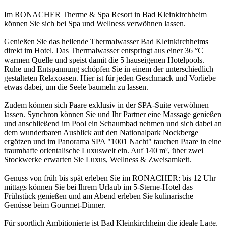
Im RONACHER Therme & Spa Resort in Bad Kleinkirchheim
können Sie sich bei Spa und Wellness verwöhnen lassen.
Genießen Sie das heilende Thermalwasser Bad Kleinkirchheims
direkt im Hotel. Das Thermalwasser entspringt aus einer 36 °C
warmen Quelle und speist damit die 5 hauseigenen Hotelpools.
Ruhe und Entspannung schöpfen Sie in einem der unterschiedlich
gestalteten Relaxoasen. Hier ist für jeden Geschmack und Vorliebe
etwas dabei, um die Seele baumeln zu lassen.
Zudem können sich Paare exklusiv in der SPA-Suite verwöhnen
lassen. Synchron können Sie und Ihr Partner eine Massage genießen
und anschließend im Pool ein Schaumbad nehmen und sich dabei an
dem wunderbaren Ausblick auf den Nationalpark Nockberge
ergötzen und im Panorama SPA "1001 Nacht" tauchen Paare in eine
traumhafte orientalische Luxuswelt ein. Auf 140 m², über zwei
Stockwerke erwarten Sie Luxus, Wellness & Zweisamkeit.
Genuss von früh bis spät erleben Sie im RONACHER: bis 12 Uhr
mittags können Sie bei Ihrem Urlaub im 5-Sterne-Hotel das
Frühstück genießen und am Abend erleben Sie kulinarische
Genüsse beim Gourmet-Dinner.
Für sportlich Ambitionierte ist Bad Kleinkirchheim die ideale Lage,