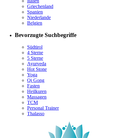
Italien
Griechenland
Spanien
Niederlande
Belgien
Bevorzugte Suchbegriffe
Südtirol
4 Sterne
5 Sterne
Ayurveda
Hot Stone
Yoga
Qi Gong
Fasten
Heilkuren
Massagen
TCM
Personal Trainer
Thalasso