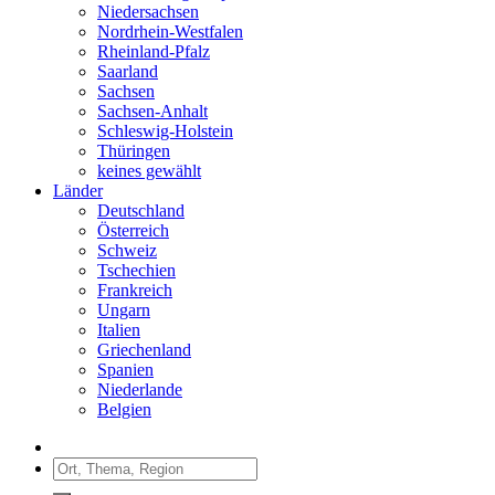
Niedersachsen
Nordrhein-Westfalen
Rheinland-Pfalz
Saarland
Sachsen
Sachsen-Anhalt
Schleswig-Holstein
Thüringen
keines gewählt
Länder
Deutschland
Österreich
Schweiz
Tschechien
Frankreich
Ungarn
Italien
Griechenland
Spanien
Niederlande
Belgien