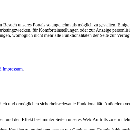
esuch unseres Portals so angenehm als möglich zu gestalten. Einige d
rketingzwecken, für Komforteinstellungen oder zur Anzeige personlisie
llungen, womöglich nicht mehr alle Funktionalitäten der Seite zur Verfü
nd
Impressum
.
erlich und ermöglichen sicherheitsrelevante Funktionalität. Außerdem 
n und den Effekt bestimmter Seiten unseres Web-Auftritts zu ermitteln
n Kanälen zu optimieren, setzen wir Cookies von Google Addwords un