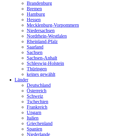
Brandenburg
Bremen
Hamburg
Hessen
Mecklenburg-Vorpommern
Niedersachsen
Nordrhein-Westfalen
Rheinland-Pfalz
Saarland
Sachsen
Sachsen-Anhalt
Schleswig-Holstein
Thüringen
keines gewählt
Länder
Deutschland
Österreich
Schweiz
Tschechien
Frankreich
Ungarn
Italien
Griechenland
Spanien
Niederlande