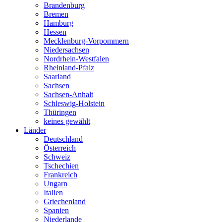
Brandenburg
Bremen
Hamburg
Hessen
Mecklenburg-Vorpommern
Niedersachsen
Nordrhein-Westfalen
Rheinland-Pfalz
Saarland
Sachsen
Sachsen-Anhalt
Schleswig-Holstein
Thüringen
keines gewählt
Länder
Deutschland
Österreich
Schweiz
Tschechien
Frankreich
Ungarn
Italien
Griechenland
Spanien
Niederlande