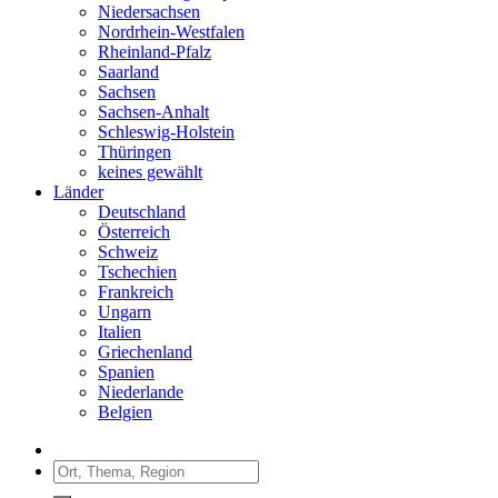
Niedersachsen
Nordrhein-Westfalen
Rheinland-Pfalz
Saarland
Sachsen
Sachsen-Anhalt
Schleswig-Holstein
Thüringen
keines gewählt
Länder
Deutschland
Österreich
Schweiz
Tschechien
Frankreich
Ungarn
Italien
Griechenland
Spanien
Niederlande
Belgien