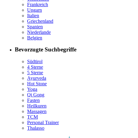
Frankreich
Ungarn
Italien
Griechenland
Spanien
Niederlande
Belgien
Bevorzugte Suchbegriffe
Südtirol
4 Sterne
5 Sterne
Ayurveda
Hot Stone
Yoga
Qi Gong
Fasten
Heilkuren
Massagen
TCM
Personal Trainer
Thalasso