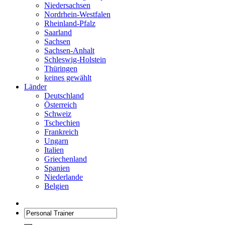
Niedersachsen
Nordrhein-Westfalen
Rheinland-Pfalz
Saarland
Sachsen
Sachsen-Anhalt
Schleswig-Holstein
Thüringen
keines gewählt
Länder
Deutschland
Österreich
Schweiz
Tschechien
Frankreich
Ungarn
Italien
Griechenland
Spanien
Niederlande
Belgien