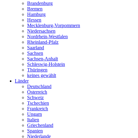
Brandenburg
Bremen
Hamburg
Hessen
Mecklenburg-Vorpommern
Niedersachsen
Nordrhein-Westfalen
Rheinland-Pfalz
Saarland
Sachsen
Sachsen-Anhalt
Schleswig-Holstein
Thüringen
keines gewählt
Länder
Deutschland
Österreich
Schweiz
Tschechien
Frankreich
Ungarn
Italien
Griechenland
Spanien
Niederlande