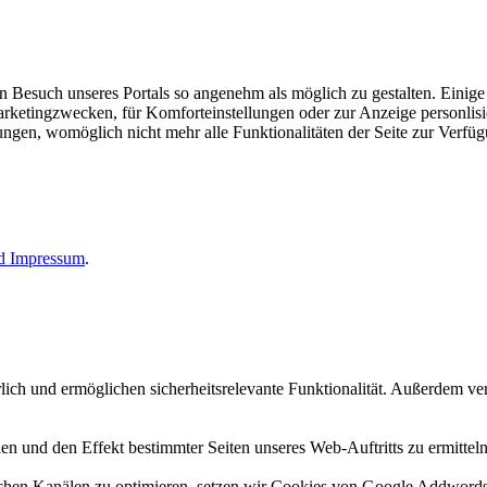
esuch unseres Portals so angenehm als möglich zu gestalten. Einige d
rketingzwecken, für Komforteinstellungen oder zur Anzeige personlisie
llungen, womöglich nicht mehr alle Funktionalitäten der Seite zur Verfü
nd
Impressum
.
erlich und ermöglichen sicherheitsrelevante Funktionalität. Außerdem 
n und den Effekt bestimmter Seiten unseres Web-Auftritts zu ermitteln
n Kanälen zu optimieren, setzen wir Cookies von Google Addwords un