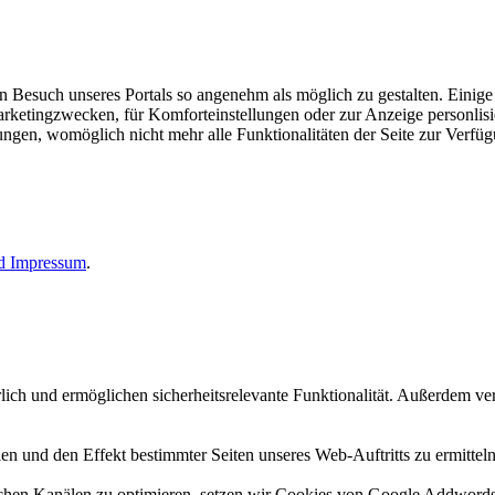
esuch unseres Portals so angenehm als möglich zu gestalten. Einige d
rketingzwecken, für Komforteinstellungen oder zur Anzeige personlisie
llungen, womöglich nicht mehr alle Funktionalitäten der Seite zur Verfü
nd
Impressum
.
erlich und ermöglichen sicherheitsrelevante Funktionalität. Außerdem 
n und den Effekt bestimmter Seiten unseres Web-Auftritts zu ermitteln
n Kanälen zu optimieren, setzen wir Cookies von Google Addwords un