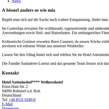
News
A bisserl anders so wie mia
Begibt man sich auf die Suche nach wahrer Entspannung, findet man i
Im GartenSpa erwarten Sie wohltuende, regenerierende und stärkende
Anwendungen sowie Heil- und Basenfasten. Ein umfangreiches Fitne
Kulinarische Genüsse erwarten Ihren Gaumen, da unsere Küche exklus
servieren wir erlesene Weine aus unserem Weinkeller.
Lassen Sie den Alltag hinter sich und erleben Sie im Hotel Antonius
Die Familie Sanladerer-Lorenz und das gesamte Team freuen sich dar
Kontakt
Hotel Antoniushof**** Wellnesshotel
Ernst-Hatz-Str. 2
94099
Ruhstorf a.d. Rott
Deutschland
Tel:
+49 8531 9349-0
E-Mail
Homepage