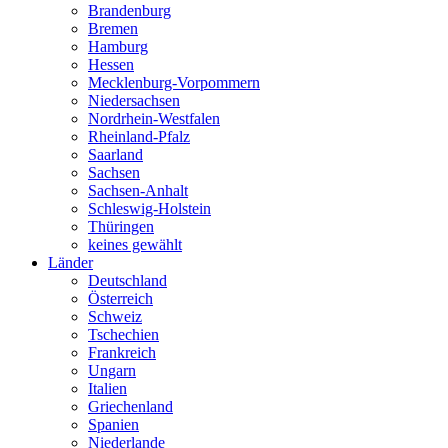
Brandenburg
Bremen
Hamburg
Hessen
Mecklenburg-Vorpommern
Niedersachsen
Nordrhein-Westfalen
Rheinland-Pfalz
Saarland
Sachsen
Sachsen-Anhalt
Schleswig-Holstein
Thüringen
keines gewählt
Länder
Deutschland
Österreich
Schweiz
Tschechien
Frankreich
Ungarn
Italien
Griechenland
Spanien
Niederlande