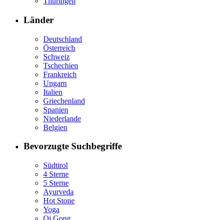
Thüringen
Länder
Deutschland
Österreich
Schweiz
Tschechien
Frankreich
Ungarn
Italien
Griechenland
Spanien
Niederlande
Belgien
Bevorzugte Suchbegriffe
Südtirol
4 Sterne
5 Sterne
Ayurveda
Hot Stone
Yoga
Qi Gong