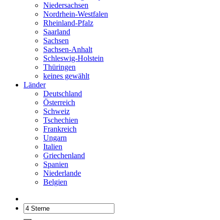
Niedersachsen
Nordrhein-Westfalen
Rheinland-Pfalz
Saarland
Sachsen
Sachsen-Anhalt
Schleswig-Holstein
Thüringen
keines gewählt
Länder
Deutschland
Österreich
Schweiz
Tschechien
Frankreich
Ungarn
Italien
Griechenland
Spanien
Niederlande
Belgien