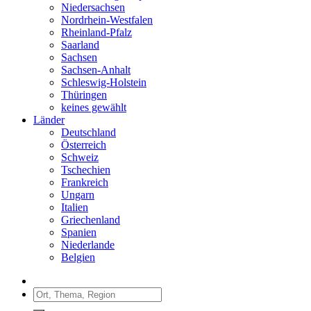
Niedersachsen
Nordrhein-Westfalen
Rheinland-Pfalz
Saarland
Sachsen
Sachsen-Anhalt
Schleswig-Holstein
Thüringen
keines gewählt
Länder
Deutschland
Österreich
Schweiz
Tschechien
Frankreich
Ungarn
Italien
Griechenland
Spanien
Niederlande
Belgien