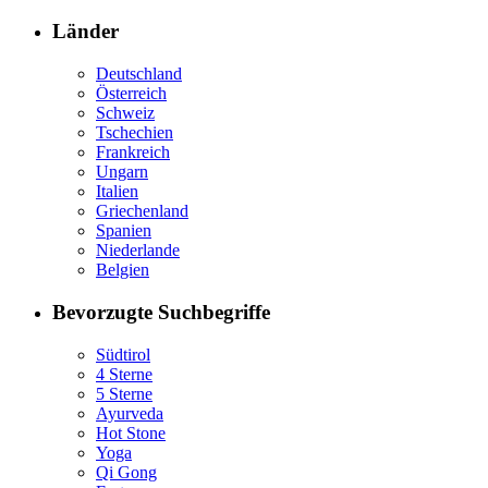
Länder
Deutschland
Österreich
Schweiz
Tschechien
Frankreich
Ungarn
Italien
Griechenland
Spanien
Niederlande
Belgien
Bevorzugte Suchbegriffe
Südtirol
4 Sterne
5 Sterne
Ayurveda
Hot Stone
Yoga
Qi Gong