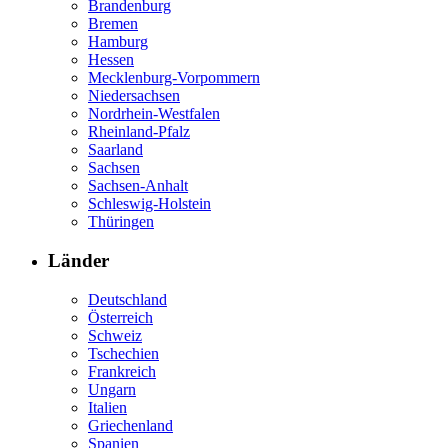
Brandenburg
Bremen
Hamburg
Hessen
Mecklenburg-Vorpommern
Niedersachsen
Nordrhein-Westfalen
Rheinland-Pfalz
Saarland
Sachsen
Sachsen-Anhalt
Schleswig-Holstein
Thüringen
Länder
Deutschland
Österreich
Schweiz
Tschechien
Frankreich
Ungarn
Italien
Griechenland
Spanien