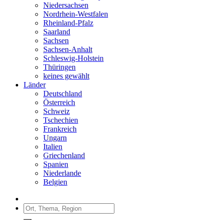
Niedersachsen
Nordrhein-Westfalen
Rheinland-Pfalz
Saarland
Sachsen
Sachsen-Anhalt
Schleswig-Holstein
Thüringen
keines gewählt
Länder
Deutschland
Österreich
Schweiz
Tschechien
Frankreich
Ungarn
Italien
Griechenland
Spanien
Niederlande
Belgien