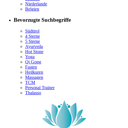
Niederlande
Belgien
Bevorzugte Suchbegriffe
Südtirol
4 Sterne
5 Sterne
Ayurveda
Hot Stone
Yoga
Qi Gong
Fasten
Heilkuren
Massagen
TCM
Personal Trainer
Thalasso