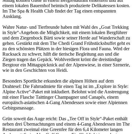
Mittag können Gäste in einem Bergrestaurant einkehren und auf
einem lokalen Bauernhof heimisch produzierte Delikatessen kosten.
Im The Spa & Health Club findet der Tag einen entspannten
Ausklang.
Wahre Natur- und Tierfreunde haben mit Wahl des „Goat Trekking
in Style“-Angebots die Möglichkeit, mit einem lokalen Bergführer
und dem Ziegenbock Bärti sowie seiner Herde auf Wanderschaft zu
gehen. Gestärkt mit dem The Chedi Grand Frühstücksbuffet geht es
zu den schönsten Plätzen in der hiesigen Flora und Fauna. Wird der
Rucksack zu schwer, hilft die tierische Begleitung aus und die
Ziegen tragen das Gepäck. Wohlverdient krönt die dreistündige
Bergtour ein Mittagspicknick auf der Alpenwiese, in einer Szenerie,
wie in den Geschichten von Heidi.
Besonders Sportliche erkunden die alpinen Höhen auf dem
Drahtesel: Die Fahrradmiete für einen Tag ist im „Explore in Style:
Alpine Active“-Paket mit inkludiert. Belohnt wird die Anstrengung
mit einer Flasche Taittinger Champagner und Canapés, einem
europäisch-asiatischen 4-Gang Abendessen sowie einer Alpiennen
Gebirgsmassage.
Grün soweit das Auge reicht: Das „Tee Off in Style“-Paket enthält
neben drei Übernachtungen und einem 4-Gang Abendessen im The
Restaurant zweimal eine Greenfee für den 6,4 Kilometer langen