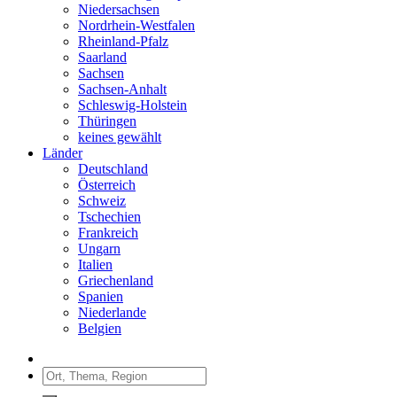
Niedersachsen
Nordrhein-Westfalen
Rheinland-Pfalz
Saarland
Sachsen
Sachsen-Anhalt
Schleswig-Holstein
Thüringen
keines gewählt
Länder
Deutschland
Österreich
Schweiz
Tschechien
Frankreich
Ungarn
Italien
Griechenland
Spanien
Niederlande
Belgien