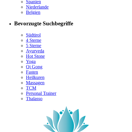
Spanien
Niederlande
Belgien
Bevorzugte Suchbegriffe
Südtirol
4 Sterne
5 Sterne
Ayurveda
Hot Stone
Yoga
Qi Gong
Fasten
Heilkuren
Massagen
TCM
Personal Trainer
Thalasso