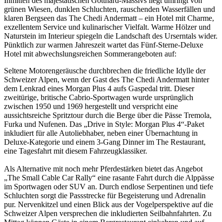
Inmitten des majestätischen Gotthard-Massivs liegt umringt von
grünen Wiesen, dunklen Schluchten, rauschenden Wasserfällen und
klaren Bergseen das The Chedi Andermatt – ein Hotel mit Charme,
exzellentem Service und kulinarischer Vielfalt. Warme Hölzer und
Naturstein im Interieur spiegeln die Landschaft des Urserntals wider.
Pünktlich zur warmen Jahreszeit wartet das Fünf-Sterne-Deluxe
Hotel mit abwechslungsreichen Sommerangeboten auf:
Seltene Motorengeräusche durchbrechen die friedliche Idylle der
Schweizer Alpen, wenn der Gast des The Chedi Andermatt hinter
dem Lenkrad eines Morgan Plus 4 aufs Gaspedal tritt. Dieser
zweitürige, britische Cabrio-Sportwagen wurde ursprünglich
zwischen 1950 und 1969 hergestellt und verspricht eine
aussichtsreiche Spritztour durch die Berge über die Pässe Tremola,
Furka und Nufenen. Das „Drive in Style: Morgan Plus 4“-Paket
inkludiert für alle Autoliebhaber, neben einer Übernachtung in
Deluxe-Kategorie und einem 3-Gang Dinner im The Restaurant,
eine Tagesfahrt mit diesem Fahrzeugklassiker.
Als Alternative mit noch mehr Pferdestärken bietet das Angebot
„The Small Cable Car Rally“ eine rasante Fahrt durch die Alppässe
im Sportwagen oder SUV an. Durch endlose Serpentinen und tiefe
Schluchten sorgt die Passstrecke für Begeisterung und Adrenalin
pur. Nervenkitzel und einen Blick aus der Vogelperspektive auf die
Schweizer Alpen versprechen die inkludierten Seilbahnfahrten. Zu