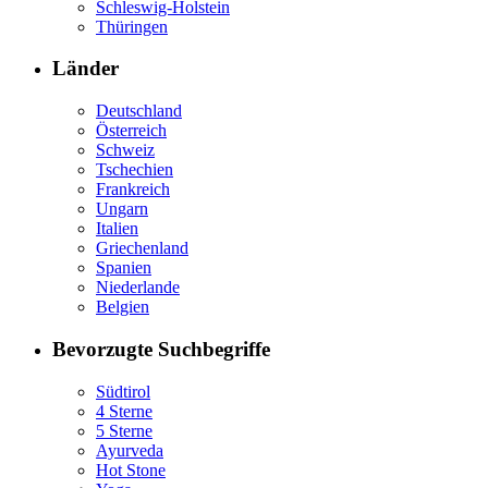
Schleswig-Holstein
Thüringen
Länder
Deutschland
Österreich
Schweiz
Tschechien
Frankreich
Ungarn
Italien
Griechenland
Spanien
Niederlande
Belgien
Bevorzugte Suchbegriffe
Südtirol
4 Sterne
5 Sterne
Ayurveda
Hot Stone