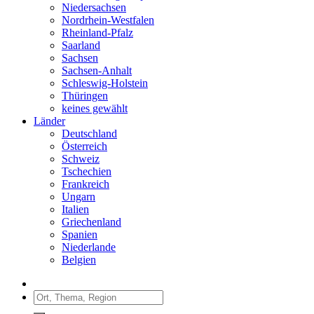
Niedersachsen
Nordrhein-Westfalen
Rheinland-Pfalz
Saarland
Sachsen
Sachsen-Anhalt
Schleswig-Holstein
Thüringen
keines gewählt
Länder
Deutschland
Österreich
Schweiz
Tschechien
Frankreich
Ungarn
Italien
Griechenland
Spanien
Niederlande
Belgien