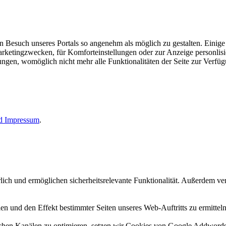
esuch unseres Portals so angenehm als möglich zu gestalten. Einige d
rketingzwecken, für Komforteinstellungen oder zur Anzeige personlisie
llungen, womöglich nicht mehr alle Funktionalitäten der Seite zur Verfü
nd
Impressum
.
erlich und ermöglichen sicherheitsrelevante Funktionalität. Außerdem 
n und den Effekt bestimmter Seiten unseres Web-Auftritts zu ermitteln
n Kanälen zu optimieren, setzen wir Cookies von Google Addwords un