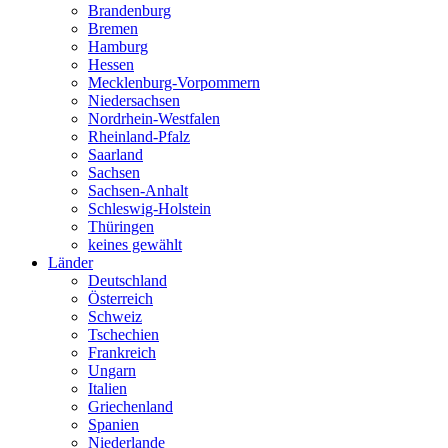
Brandenburg
Bremen
Hamburg
Hessen
Mecklenburg-Vorpommern
Niedersachsen
Nordrhein-Westfalen
Rheinland-Pfalz
Saarland
Sachsen
Sachsen-Anhalt
Schleswig-Holstein
Thüringen
keines gewählt
Länder
Deutschland
Österreich
Schweiz
Tschechien
Frankreich
Ungarn
Italien
Griechenland
Spanien
Niederlande