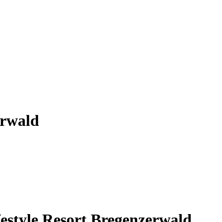
erwald
estyle Resort Bregenzerwald