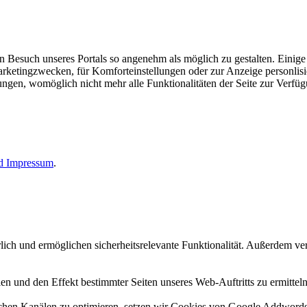
esuch unseres Portals so angenehm als möglich zu gestalten. Einige d
rketingzwecken, für Komforteinstellungen oder zur Anzeige personlisie
llungen, womöglich nicht mehr alle Funktionalitäten der Seite zur Verfü
nd
Impressum
.
erlich und ermöglichen sicherheitsrelevante Funktionalität. Außerdem 
n und den Effekt bestimmter Seiten unseres Web-Auftritts zu ermitteln
n Kanälen zu optimieren, setzen wir Cookies von Google Addwords un