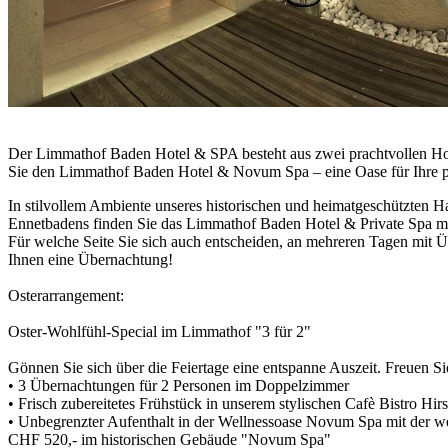
Der Limmathof Baden Hotel & SPA besteht aus zwei prachtvollen Hote
Sie den Limmathof Baden Hotel & Novum Spa – eine Oase für Ihre pe
In stilvollem Ambiente unseres historischen und heimatgeschützten H
Ennetbadens finden Sie das Limmathof Baden Hotel & Private Spa mit s
Für welche Seite Sie sich auch entscheiden, an mehreren Tagen mit 
Ihnen eine Übernachtung!
Osterarrangement:
Oster-Wohlfühl-Special im Limmathof "3 für 2"
Gönnen Sie sich über die Feiertage eine entspanne Auszeit. Freuen Sie
• 3 Übernachtungen für 2 Personen im Doppelzimmer
• Frisch zubereitetes Frühstück in unserem stylischen Cafè Bistro Hir
• Unbegrenzter Aufenthalt in der Wellnessoase Novum Spa mit der
CHF 520,- im historischen Gebäude "Novum Spa"