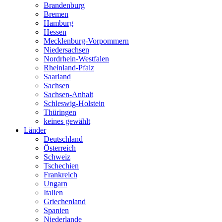
Brandenburg
Bremen
Hamburg
Hessen
Mecklenburg-Vorpommern
Niedersachsen
Nordrhein-Westfalen
Rheinland-Pfalz
Saarland
Sachsen
Sachsen-Anhalt
Schleswig-Holstein
Thüringen
keines gewählt
Länder
Deutschland
Österreich
Schweiz
Tschechien
Frankreich
Ungarn
Italien
Griechenland
Spanien
Niederlande