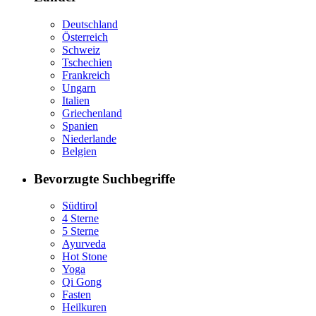
Deutschland
Österreich
Schweiz
Tschechien
Frankreich
Ungarn
Italien
Griechenland
Spanien
Niederlande
Belgien
Bevorzugte Suchbegriffe
Südtirol
4 Sterne
5 Sterne
Ayurveda
Hot Stone
Yoga
Qi Gong
Fasten
Heilkuren