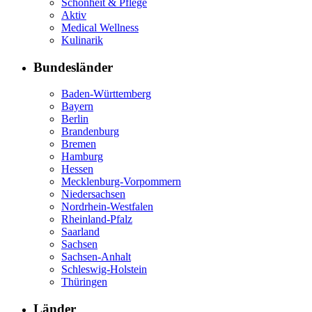
Schönheit & Pflege
Aktiv
Medical Wellness
Kulinarik
Bundesländer
Baden-Württemberg
Bayern
Berlin
Brandenburg
Bremen
Hamburg
Hessen
Mecklenburg-Vorpommern
Niedersachsen
Nordrhein-Westfalen
Rheinland-Pfalz
Saarland
Sachsen
Sachsen-Anhalt
Schleswig-Holstein
Thüringen
Länder