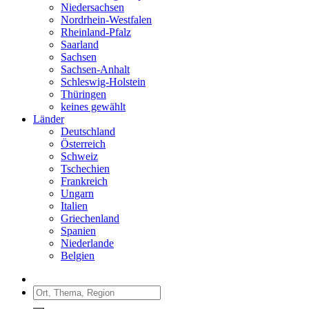
Niedersachsen
Nordrhein-Westfalen
Rheinland-Pfalz
Saarland
Sachsen
Sachsen-Anhalt
Schleswig-Holstein
Thüringen
keines gewählt
Länder
Deutschland
Österreich
Schweiz
Tschechien
Frankreich
Ungarn
Italien
Griechenland
Spanien
Niederlande
Belgien