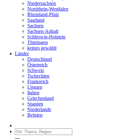
Niedersachsen
Nordrhein-Westfalen
Rheinland-Pfalz
Saarland
Sachsen
Sachsen-Anhalt
Schleswig-Holstein
Thüringen
keines gewählt
Länder
Deutschland
Österreich
Schweiz
Tschechien
Frankreich
Ungarn
Italien
Griechenland
Spanien
Niederlande
Belgien