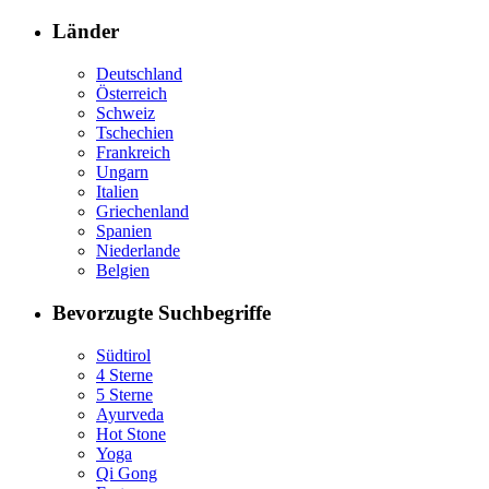
Länder
Deutschland
Österreich
Schweiz
Tschechien
Frankreich
Ungarn
Italien
Griechenland
Spanien
Niederlande
Belgien
Bevorzugte Suchbegriffe
Südtirol
4 Sterne
5 Sterne
Ayurveda
Hot Stone
Yoga
Qi Gong