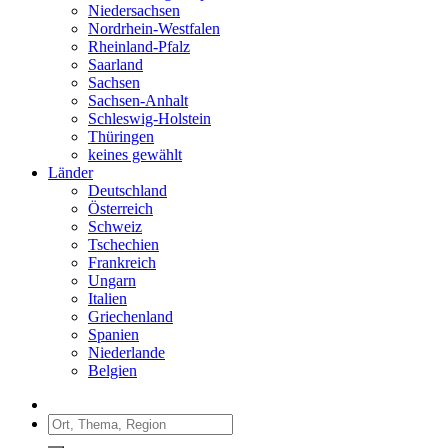
Niedersachsen
Nordrhein-Westfalen
Rheinland-Pfalz
Saarland
Sachsen
Sachsen-Anhalt
Schleswig-Holstein
Thüringen
keines gewählt
Länder
Deutschland
Österreich
Schweiz
Tschechien
Frankreich
Ungarn
Italien
Griechenland
Spanien
Niederlande
Belgien