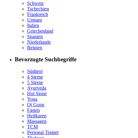
Schweiz
Tschechien
Frankreich
Ungarn
Italien
Griechenland
Spanien
Niederlande
Belgien
Bevorzugte Suchbegriffe
Südtirol
4 Sterne
5 Sterne
Ayurveda
Hot Stone
Yoga
Qi Gong
Fasten
Heilkuren
Massagen
TCM
Personal Trainer
Thalasso