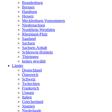
Brandenburg
Bremen
Hamburg
Hessen
Mecklenburg-Vorpommern
Niedersachsen
Nordrhein-Westfalen
Rheinland-Pfalz
Saarland
Sachsen
Sachsen-Anhalt
Schleswig-Holstein
Thüringen
keines gewählt
Länder
Deutschland
Österreich
Schweiz
Tschechien
Frankreich
Ungarn
Italien
Griechenland
Spanien
Niederlande