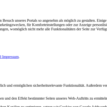
esuch unseres Portals so angenehm als möglich zu gestalten. Einige d
rketingzwecken, für Komforteinstellungen oder zur Anzeige personlisie
llungen, womöglich nicht mehr alle Funktionalitäten der Seite zur Verfü
nd
Impressum
.
erlich und ermöglichen sicherheitsrelevante Funktionalität. Außerdem 
n und den Effekt bestimmter Seiten unseres Web-Auftritts zu ermitteln
n Kanälen zu optimieren, setzen wir Cookies von Google Addwords un