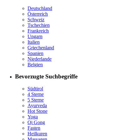
Deutschland
Österreich
Schweiz
Tschechien
Frankreich
Ungarn
Italien
Griechenland
Spanien
Niederlande
Belgien
Bevorzugte Suchbegriffe
Südtirol
4 Sterne
5 Sterne
Ayurveda
Hot Stone
Yoga
Qi Gong
Fasten
Heilkuren
Massagen