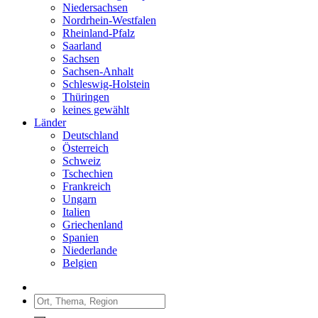
Niedersachsen
Nordrhein-Westfalen
Rheinland-Pfalz
Saarland
Sachsen
Sachsen-Anhalt
Schleswig-Holstein
Thüringen
keines gewählt
Länder
Deutschland
Österreich
Schweiz
Tschechien
Frankreich
Ungarn
Italien
Griechenland
Spanien
Niederlande
Belgien