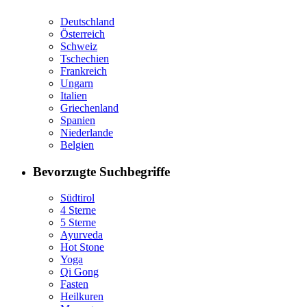
Deutschland
Österreich
Schweiz
Tschechien
Frankreich
Ungarn
Italien
Griechenland
Spanien
Niederlande
Belgien
Bevorzugte Suchbegriffe
Südtirol
4 Sterne
5 Sterne
Ayurveda
Hot Stone
Yoga
Qi Gong
Fasten
Heilkuren