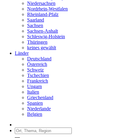
Niedersachsen
Nordrhein-Westfalen
Rheinland-Pfalz
Saarland
Sachsen
Sachsen-Anhalt
Schleswig-Holstein
Thüringen
keines gewählt
Länder
Deutschland
Österreich
Schweiz
Tschechien
Frankreich
Ungarn
Italien
Griechenland
Spanien
Niederlande
Belgien