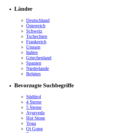
Länder
Deutschland
Österreich
Schweiz
Tschechien
Frankreich
Ungarn
Italien
Griechenland
Spanien
Niederlande
Belgien
Bevorzugte Suchbegriffe
Südtirol
4 Sterne
5 Sterne
Ayurveda
Hot Stone
Yoga
Qi Gong