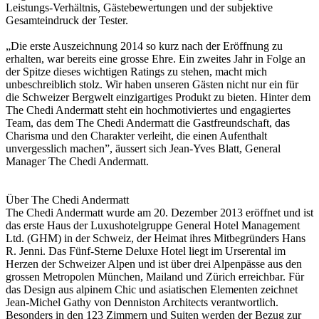
Leistungs-Verhältnis, Gästebewertungen und der subjektive
Gesamteindruck der Tester.
„Die erste Auszeichnung 2014 so kurz nach der Eröffnung zu
erhalten, war bereits eine grosse Ehre. Ein zweites Jahr in Folge an
der Spitze dieses wichtigen Ratings zu stehen, macht mich
unbeschreiblich stolz. Wir haben unseren Gästen nicht nur ein für
die Schweizer Bergwelt einzigartiges Produkt zu bieten. Hinter dem
The Chedi Andermatt steht ein hochmotiviertes und engagiertes
Team, das dem The Chedi Andermatt die Gastfreundschaft, das
Charisma und den Charakter verleiht, die einen Aufenthalt
unvergesslich machen”, äussert sich Jean-Yves Blatt, General
Manager The Chedi Andermatt.
Über The Chedi Andermatt
The Chedi Andermatt wurde am 20. Dezember 2013 eröffnet und ist
das erste Haus der Luxushotelgruppe General Hotel Management
Ltd. (GHM) in der Schweiz, der Heimat ihres Mitbegründers Hans
R. Jenni. Das Fünf-Sterne Deluxe Hotel liegt im Urserental im
Herzen der Schweizer Alpen und ist über drei Alpenpässe aus den
grossen Metropolen München, Mailand und Zürich erreichbar. Für
das Design aus alpinem Chic und asiatischen Elementen zeichnet
Jean-Michel Gathy von Denniston Architects verantwortlich.
Besonders in den 123 Zimmern und Suiten werden der Bezug zur