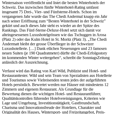
Wintersaison veröffentlicht und listet die besten Winterhotels der
Schweiz. Das inzwischen fünfte Winterhotel-Rating umfasst
insgesamt 75 Drei-, Vier- und Fünfsterne-Hotels. Schon im
vergangenen Jahr wurde das The Chedi Andermal knapp ein Jahr
nach seiner Eröffnung zum “Besten Winterhotel in der Schweiz”
gekürt und auch dieses Jahr steht es wieder an der Spitze des
Rankings. Das Fünf-Sterne-Deluxe-Hotel setzt sich damit vor
alteingesessenen Luxushotelgrössen wie das Tschuggen in Arosa
(Platz 2) oder das Kulm Hotel in St. Moritz (Platz 3). „The Chedi
Andermatt bleibt der grosse Überflieger in der Schweizer
Luxushotellerie. […] Dank etlichen Neuerungen und 23 famosen
neuen Suiten (je 190 Quadratmeter) dürfte die Chedi-Erfolgsstory
im kommenden Winter weitergehen“, schreibt die SonntagsZeitung
anlässlich der Auszeichnung.
Verfasst wird das Rating von Karl Wild, Publizist und Hotel- und
Restauranttester. Wild und sein Team von Spezialisten aus Hotellerie
und Tourismus sowie Vielreisenden testen jedes der aufgeführten
Hotels persönlich. Bewertet werden nur Häuser mit mindestens 12
Zimmern und eigenem Restaurant. Als Grundlage für die
Bewertung dienen die wichtigen Hotel- und Restaurantführer,
Qualitätskontrollen führender Hotelvereinigungen, Kriterien wie
Lage und Umgebung, Investitionstätigkeit, Gastfreundschaft,
Charisma und Innovationsfreude der Hoteliers, Charakter und
Originalität des Hauses, Wintersport- und Freizeitangebot, Preis-