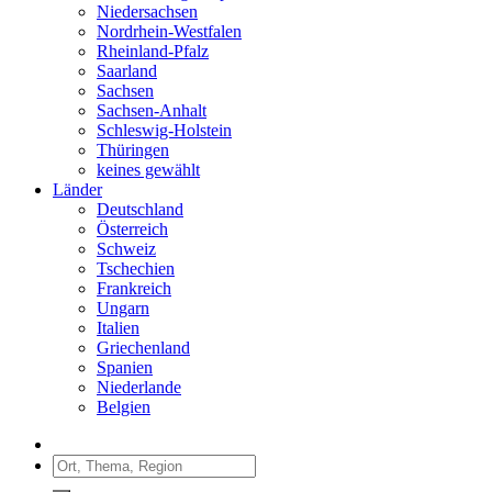
Niedersachsen
Nordrhein-Westfalen
Rheinland-Pfalz
Saarland
Sachsen
Sachsen-Anhalt
Schleswig-Holstein
Thüringen
keines gewählt
Länder
Deutschland
Österreich
Schweiz
Tschechien
Frankreich
Ungarn
Italien
Griechenland
Spanien
Niederlande
Belgien