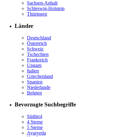
Sachsen-Anhalt
Schleswig-Holstein
Thüringen
Länder
Deutschland
Österreich
Schweiz
Tschechien
Frankreich
Ungarn
Italien
Griechenland
Spanien
Niederlande
Belgien
Bevorzugte Suchbegriffe
Südtirol
4 Sterne
5 Sterne
Ayurveda