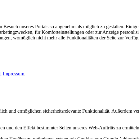
esuch unseres Portals so angenehm als möglich zu gestalten. Einige d
rketingzwecken, für Komforteinstellungen oder zur Anzeige personlisie
llungen, womöglich nicht mehr alle Funktionalitäten der Seite zur Verfü
nd
Impressum
.
erlich und ermöglichen sicherheitsrelevante Funktionalität. Außerdem 
n und den Effekt bestimmter Seiten unseres Web-Auftritts zu ermitteln
n Kanälen zu optimieren, setzen wir Cookies von Google Addwords un