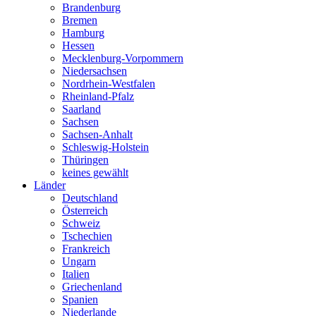
Brandenburg
Bremen
Hamburg
Hessen
Mecklenburg-Vorpommern
Niedersachsen
Nordrhein-Westfalen
Rheinland-Pfalz
Saarland
Sachsen
Sachsen-Anhalt
Schleswig-Holstein
Thüringen
keines gewählt
Länder
Deutschland
Österreich
Schweiz
Tschechien
Frankreich
Ungarn
Italien
Griechenland
Spanien
Niederlande