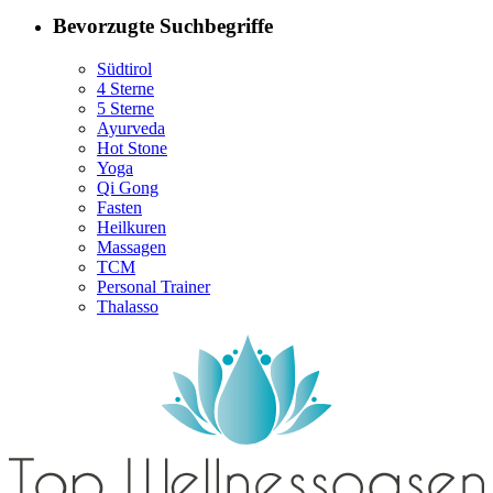
Bevorzugte Suchbegriffe
Südtirol
4 Sterne
5 Sterne
Ayurveda
Hot Stone
Yoga
Qi Gong
Fasten
Heilkuren
Massagen
TCM
Personal Trainer
Thalasso