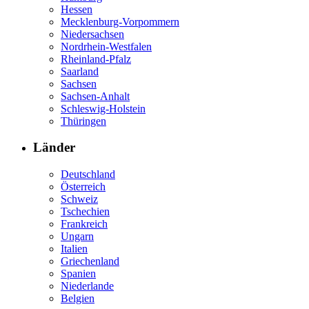
Hessen
Mecklenburg-Vorpommern
Niedersachsen
Nordrhein-Westfalen
Rheinland-Pfalz
Saarland
Sachsen
Sachsen-Anhalt
Schleswig-Holstein
Thüringen
Länder
Deutschland
Österreich
Schweiz
Tschechien
Frankreich
Ungarn
Italien
Griechenland
Spanien
Niederlande
Belgien