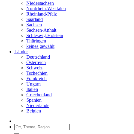
Niedersachsen
Nordrhein-Westfalen
Rheinland-Pfalz
Saarland
Sachsen
Sachsen-Anhalt
Schleswig-Holstein
Thüringen
keines gewählt
Länder
Deutschland
Österreich
Schweiz
Tschechien
Frankreich
Ungarn
Italien
Griechenland
Spanien
Niederlande
Belgien