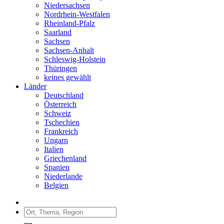
Niedersachsen
Nordrhein-Westfalen
Rheinland-Pfalz
Saarland
Sachsen
Sachsen-Anhalt
Schleswig-Holstein
Thüringen
keines gewählt
Länder
Deutschland
Österreich
Schweiz
Tschechien
Frankreich
Ungarn
Italien
Griechenland
Spanien
Niederlande
Belgien