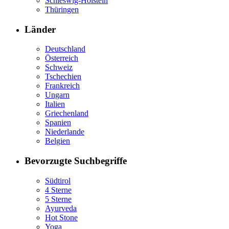
Schleswig-Holstein
Thüringen
Länder
Deutschland
Österreich
Schweiz
Tschechien
Frankreich
Ungarn
Italien
Griechenland
Spanien
Niederlande
Belgien
Bevorzugte Suchbegriffe
Südtirol
4 Sterne
5 Sterne
Ayurveda
Hot Stone
Yoga