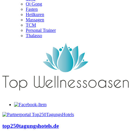
Qi Gong
Fasten
Heilkuren
Massagen
TCM
Personal Trainer
Thalasso
top250tagungshotels.de