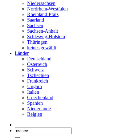
Niedersachsen
Nordrhein-Westfalen
Rheinland-Pfalz
Saarland
Sachsen
Sachsen-Anhalt
Schleswig-Holstein
Thüringen
keines gewählt
Länder
Deutschland
Österreich
Schweiz
Tschechien
Frankreich
Ungarn
Italien
Griechenland
Spanien
Niederlande
Belgien