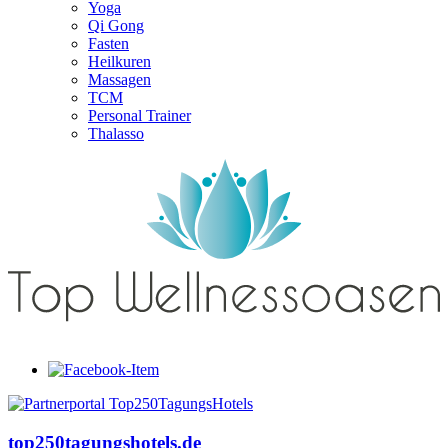
Yoga
Qi Gong
Fasten
Heilkuren
Massagen
TCM
Personal Trainer
Thalasso
top250tagungshotels.de