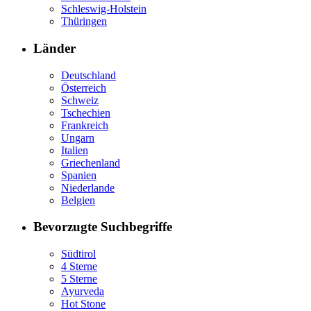
Schleswig-Holstein
Thüringen
Länder
Deutschland
Österreich
Schweiz
Tschechien
Frankreich
Ungarn
Italien
Griechenland
Spanien
Niederlande
Belgien
Bevorzugte Suchbegriffe
Südtirol
4 Sterne
5 Sterne
Ayurveda
Hot Stone