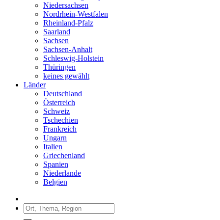
Niedersachsen
Nordrhein-Westfalen
Rheinland-Pfalz
Saarland
Sachsen
Sachsen-Anhalt
Schleswig-Holstein
Thüringen
keines gewählt
Länder
Deutschland
Österreich
Schweiz
Tschechien
Frankreich
Ungarn
Italien
Griechenland
Spanien
Niederlande
Belgien