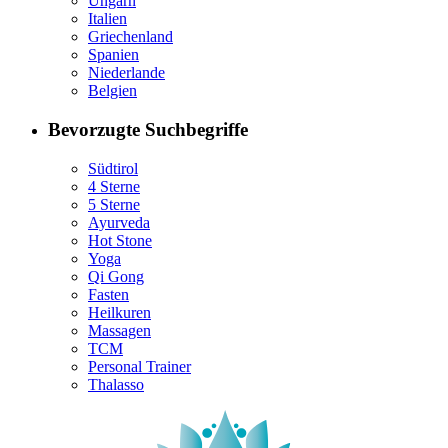
Ungarn
Italien
Griechenland
Spanien
Niederlande
Belgien
Bevorzugte Suchbegriffe
Südtirol
4 Sterne
5 Sterne
Ayurveda
Hot Stone
Yoga
Qi Gong
Fasten
Heilkuren
Massagen
TCM
Personal Trainer
Thalasso