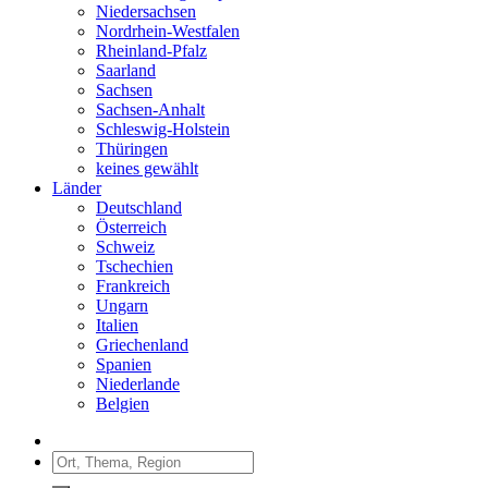
Niedersachsen
Nordrhein-Westfalen
Rheinland-Pfalz
Saarland
Sachsen
Sachsen-Anhalt
Schleswig-Holstein
Thüringen
keines gewählt
Länder
Deutschland
Österreich
Schweiz
Tschechien
Frankreich
Ungarn
Italien
Griechenland
Spanien
Niederlande
Belgien