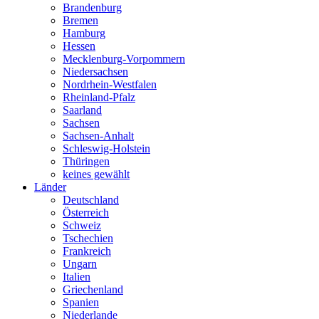
Brandenburg
Bremen
Hamburg
Hessen
Mecklenburg-Vorpommern
Niedersachsen
Nordrhein-Westfalen
Rheinland-Pfalz
Saarland
Sachsen
Sachsen-Anhalt
Schleswig-Holstein
Thüringen
keines gewählt
Länder
Deutschland
Österreich
Schweiz
Tschechien
Frankreich
Ungarn
Italien
Griechenland
Spanien
Niederlande