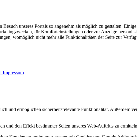
esuch unseres Portals so angenehm als möglich zu gestalten. Einige d
rketingzwecken, für Komforteinstellungen oder zur Anzeige personlisie
llungen, womöglich nicht mehr alle Funktionalitäten der Seite zur Verfü
nd
Impressum
.
erlich und ermöglichen sicherheitsrelevante Funktionalität. Außerdem 
n und den Effekt bestimmter Seiten unseres Web-Auftritts zu ermitteln
n Kanälen zu optimieren, setzen wir Cookies von Google Addwords un