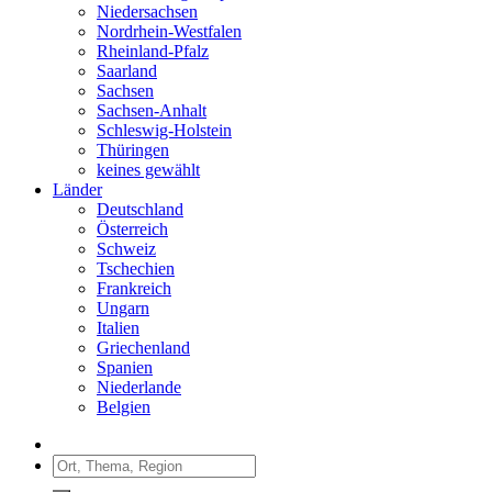
Niedersachsen
Nordrhein-Westfalen
Rheinland-Pfalz
Saarland
Sachsen
Sachsen-Anhalt
Schleswig-Holstein
Thüringen
keines gewählt
Länder
Deutschland
Österreich
Schweiz
Tschechien
Frankreich
Ungarn
Italien
Griechenland
Spanien
Niederlande
Belgien