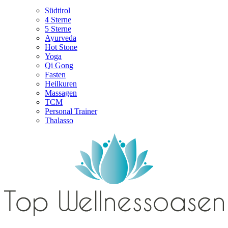
Südtirol
4 Sterne
5 Sterne
Ayurveda
Hot Stone
Yoga
Qi Gong
Fasten
Heilkuren
Massagen
TCM
Personal Trainer
Thalasso