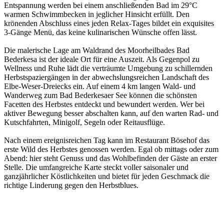
Entspannung werden bei einem anschließenden Bad im 29°C
warmen Schwimmbecken in jeglicher Hinsicht erfüllt. Den
krönenden Abschluss eines jeden Relax-Tages bildet ein exquisites
3-Gänge Menü, das keine kulinarischen Wünsche offen lässt.
Die malerische Lage am Waldrand des Moorheilbades Bad
Bederkesa ist der ideale Ort für eine Auszeit. Als Gegenpol zu
Wellness und Ruhe lädt die verträumte Umgebung zu schillernden
Herbstspaziergängen in der abwechslungsreichen Landschaft des
Elbe-Weser-Dreiecks ein. Auf einem 4 km langen Wald- und
Wanderweg zum Bad Bederkesaer See können die schönsten
Facetten des Herbstes entdeckt und bewundert werden. Wer bei
aktiver Bewegung besser abschalten kann, auf den warten Rad- und
Kutschfahrten, Minigolf, Segeln oder Reitausflüge.
Nach einem ereignisreichen Tag kann im Restaurant Bösehof das
erste Wild des Herbstes genossen werden. Egal ob mittags oder zum
Abend: hier steht Genuss und das Wohlbefinden der Gäste an erster
Stelle. Die umfangreiche Karte steckt voller saisonaler und
ganzjährlicher Köstlichkeiten und bietet für jeden Geschmack die
richtige Linderung gegen den Herbstblues.