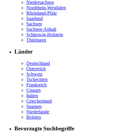
Niedersachsen
Nordrhein-Westfalen
Rheinland-Pfalz
Saarland
Sachsen
Sachsen-Anhalt
Schleswig-Holstein
Thüringen
Länder
Deutschland
Österreich
Schweiz
Tschechien
Frankreich
Ungarn
Italien
Griechenland
Spanien
Niederlande
Belgien
Bevorzugte Suchbegriffe