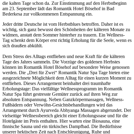
die kalten Tage schon da. Zur Einstimmung auf den Herbstbeginn
am 23. September lädt das Romantik Hotel Bösehof in Bad
Bederkesa zur vollkommenen Entspannung ein.
Jeder dritte Deutsche ist vom Herbstblues betroffen. Daher ist es
wichtig, sich ganz bewusst den Schönheiten der kälteren Monate zu
widmen, anstatt dem Sommer hinterher zu trauern. Ein Wellness-
Tag schenkt dem Körper erst richtig Erholung für die Seele, wenn es
sich draußen abkühlt.
Dem Stress des Alltags entfliehen und neue Kraft für die kälteren
Tage des Jahres sammeln. Die Vorzüge des goldenen Herbstes
können im Romantik Hotel Bösehof auf besondere Weise genossen
werden. Die „Drei für Zwei“ Romantik Natur Spa Tage bieten eine
ausgezeichnete Möglichkeit dem Alltag für einen kurzen Moment zu
entfliehen. Dieses Arrangement beinhaltet drei traumhafte
Erholungstage: Das vielfältige Wellnessprogramm im Romantik
Natur Spa führt gestresste Gemüter zurück auf ihren Weg zur
absoluten Entspannung. Neben Ganzkörpermassagen, Wellness-
Fußbädern oder Verwöhn-Gesichtsbehandlungen wird das
Arrangement durch Ayurveda Abhyanga Massagen abgerundet. Der
vielseitige Wellnessbereich gleicht einer Erholungsoase und für die
Hotelgäste im Preis enthalten. Hier warten eine Biosauna, eine
finnische Sauna und ein türkisches Dampfbad. Die Bedürfnisse
unserer hektischen Zeit nach Entschleunigung, Ruhe und