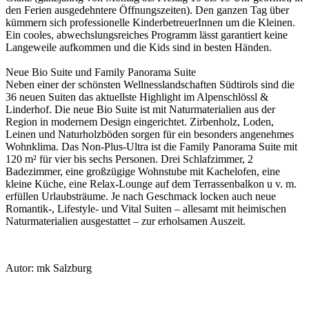
den Ferien ausgedehntere Öffnungszeiten). Den ganzen Tag über
kümmern sich professionelle KinderbetreuerInnen um die Kleinen.
Ein cooles, abwechslungsreiches Programm lässt garantiert keine
Langeweile aufkommen und die Kids sind in besten Händen.
Neue Bio Suite und Family Panorama Suite
Neben einer der schönsten Wellnesslandschaften Südtirols sind die
36 neuen Suiten das aktuellste Highlight im Alpenschlössl &
Linderhof. Die neue Bio Suite ist mit Naturmaterialien aus der
Region in modernem Design eingerichtet. Zirbenholz, Loden,
Leinen und Naturholzböden sorgen für ein besonders angenehmes
Wohnklima. Das Non-Plus-Ultra ist die Family Panorama Suite mit
120 m² für vier bis sechs Personen. Drei Schlafzimmer, 2
Badezimmer, eine großzügige Wohnstube mit Kachelofen, eine
kleine Küche, eine Relax-Lounge auf dem Terrassenbalkon u v. m.
erfüllen Urlaubsträume. Je nach Geschmack locken auch neue
Romantik-, Lifestyle- und Vital Suiten – allesamt mit heimischen
Naturmaterialien ausgestattet – zur erholsamen Auszeit.
Autor: mk Salzburg