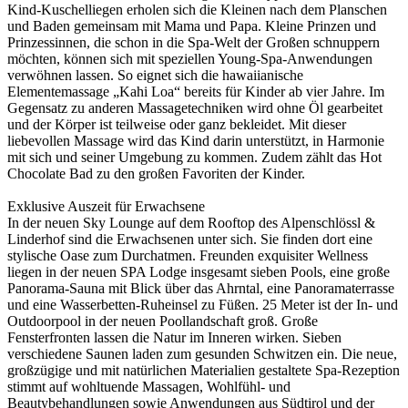
Kind-Kuschelliegen erholen sich die Kleinen nach dem Planschen
und Baden gemeinsam mit Mama und Papa. Kleine Prinzen und
Prinzessinnen, die schon in die Spa-Welt der Großen schnuppern
möchten, können sich mit speziellen Young-Spa-Anwendungen
verwöhnen lassen. So eignet sich die hawaiianische
Elementemassage „Kahi Loa“ bereits für Kinder ab vier Jahre. Im
Gegensatz zu anderen Massagetechniken wird ohne Öl gearbeitet
und der Körper ist teilweise oder ganz bekleidet. Mit dieser
liebevollen Massage wird das Kind darin unterstützt, in Harmonie
mit sich und seiner Umgebung zu kommen. Zudem zählt das Hot
Chocolate Bad zu den großen Favoriten der Kinder.
Exklusive Auszeit für Erwachsene
In der neuen Sky Lounge auf dem Rooftop des Alpenschlössl &
Linderhof sind die Erwachsenen unter sich. Sie finden dort eine
stylische Oase zum Durchatmen. Freunden exquisiter Wellness
liegen in der neuen SPA Lodge insgesamt sieben Pools, eine große
Panorama-Sauna mit Blick über das Ahrntal, eine Panoramaterrasse
und eine Wasserbetten-Ruheinsel zu Füßen. 25 Meter ist der In- und
Outdoorpool in der neuen Poollandschaft groß. Große
Fensterfronten lassen die Natur im Inneren wirken. Sieben
verschiedene Saunen laden zum gesunden Schwitzen ein. Die neue,
großzügige und mit natürlichen Materialien gestaltete Spa-Rezeption
stimmt auf wohltuende Massagen, Wohlfühl- und
Beautybehandlungen sowie Anwendungen aus Südtirol und der