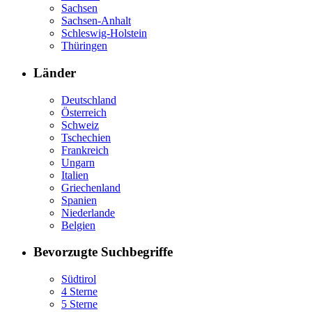
Sachsen
Sachsen-Anhalt
Schleswig-Holstein
Thüringen
Länder
Deutschland
Österreich
Schweiz
Tschechien
Frankreich
Ungarn
Italien
Griechenland
Spanien
Niederlande
Belgien
Bevorzugte Suchbegriffe
Südtirol
4 Sterne
5 Sterne