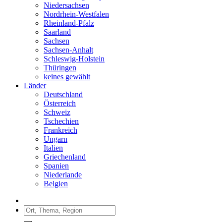
Niedersachsen
Nordrhein-Westfalen
Rheinland-Pfalz
Saarland
Sachsen
Sachsen-Anhalt
Schleswig-Holstein
Thüringen
keines gewählt
Länder
Deutschland
Österreich
Schweiz
Tschechien
Frankreich
Ungarn
Italien
Griechenland
Spanien
Niederlande
Belgien