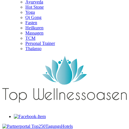
Ayurveda
Hot Stone
Yoga
Qi Gong
Fasten
Heilkuren
Massagen
TCM
Personal Trainer
Thalasso