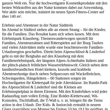
ganzen Welt ein. Nur die hochwertigsten Kosmetikprodukte mit den
besten Wirkstoffen aus der Natur kommen dabei zur Anwendung.
Wer aktiv sein möchte, trainiert im neuen Sport-Fitness-Center auf
über 140 m².
Erlebnis und Abenteuer in der Natur Südtirols
Im Ahrntal in Südtirol ziehen alle an einem Strang – für die Kinder,
für die Familien. Das Resultat kann sich sehen lassen. Mit dem
Erlebnispark Klausberg, Themenwanderwegen speziell für
Familien, Abenteueralmen und Ritterspielen auf der Burg Taufers
und vielen Aktivitäten mehr wurde eine beachtenswerte Familien-
Urlaubsregion geschaffen. Direkt beim Alpenschlössl & Linderhof
geht es mit der Bergbahn auf den Klausberg mit dem
Familienerlebnispark, der längsten Alpen-Achterbahn Italiens und
der plitsch-platsch fröhlichen Wassererlebniswelt. Gleich neben dem
familienfreundlichen Hotel klettern, kraxeln und krabbeln
Abenteuerlustige durch sieben Seilparcours mit Wackelbrücken,
Schwingseilen, Hängeleitern – 60 Stationen sorgen im
Hochseilgarten für Kletterspaß für jede Altersklasse. Im Bambi-Park
des Alpenschlössl & Linderhof sind die Kleinen am
Erlebnisspielplatz in ihrem Element. Mit den Kinderbikes wird jeder
Radausflug zum vollen Erfolg. Eine Bolder-Kletterwand, Wii-
Konsolen, Tischfußball, die T-Wall u. v. m. bringen für die Teens
action in den Urlaub. Der Kids- & Juniorclub erstrahlt in neuem
Glanz (ganzjährig von Montag bis Freitag 10 bis 19 Uhr geöffnet, in