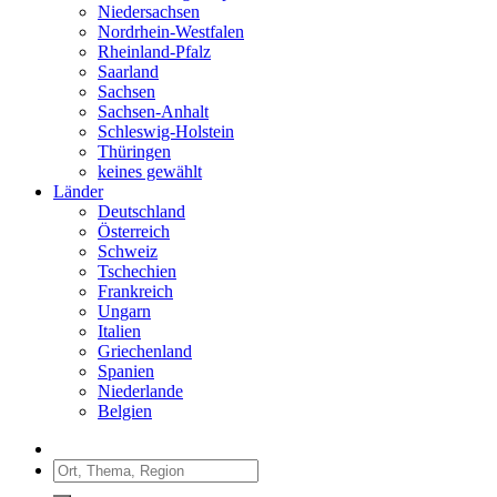
Niedersachsen
Nordrhein-Westfalen
Rheinland-Pfalz
Saarland
Sachsen
Sachsen-Anhalt
Schleswig-Holstein
Thüringen
keines gewählt
Länder
Deutschland
Österreich
Schweiz
Tschechien
Frankreich
Ungarn
Italien
Griechenland
Spanien
Niederlande
Belgien