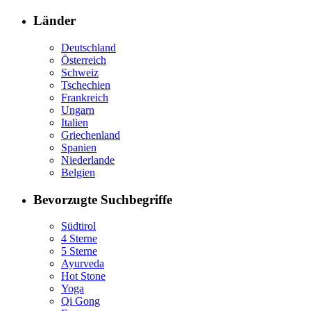
Länder
Deutschland
Österreich
Schweiz
Tschechien
Frankreich
Ungarn
Italien
Griechenland
Spanien
Niederlande
Belgien
Bevorzugte Suchbegriffe
Südtirol
4 Sterne
5 Sterne
Ayurveda
Hot Stone
Yoga
Qi Gong