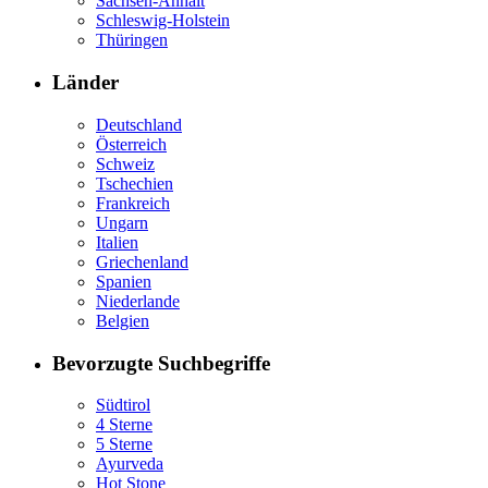
Sachsen-Anhalt
Schleswig-Holstein
Thüringen
Länder
Deutschland
Österreich
Schweiz
Tschechien
Frankreich
Ungarn
Italien
Griechenland
Spanien
Niederlande
Belgien
Bevorzugte Suchbegriffe
Südtirol
4 Sterne
5 Sterne
Ayurveda
Hot Stone