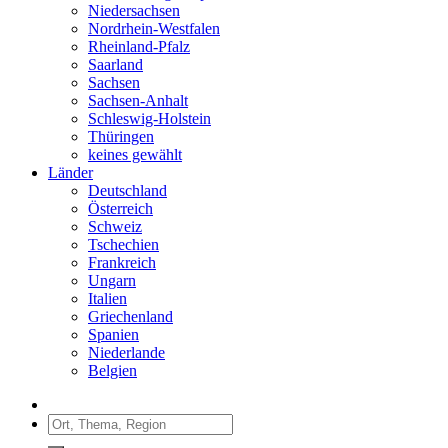
Niedersachsen
Nordrhein-Westfalen
Rheinland-Pfalz
Saarland
Sachsen
Sachsen-Anhalt
Schleswig-Holstein
Thüringen
keines gewählt
Länder
Deutschland
Österreich
Schweiz
Tschechien
Frankreich
Ungarn
Italien
Griechenland
Spanien
Niederlande
Belgien