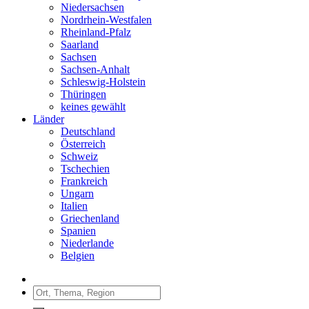
Niedersachsen
Nordrhein-Westfalen
Rheinland-Pfalz
Saarland
Sachsen
Sachsen-Anhalt
Schleswig-Holstein
Thüringen
keines gewählt
Länder
Deutschland
Österreich
Schweiz
Tschechien
Frankreich
Ungarn
Italien
Griechenland
Spanien
Niederlande
Belgien