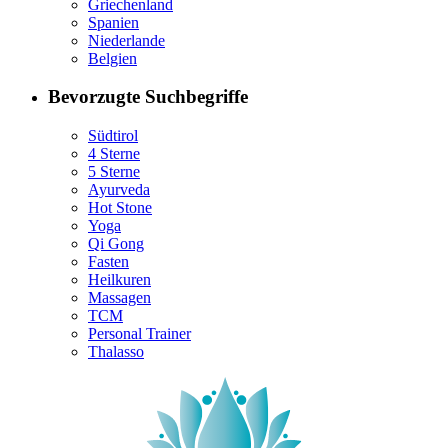
Griechenland
Spanien
Niederlande
Belgien
Bevorzugte Suchbegriffe
Südtirol
4 Sterne
5 Sterne
Ayurveda
Hot Stone
Yoga
Qi Gong
Fasten
Heilkuren
Massagen
TCM
Personal Trainer
Thalasso