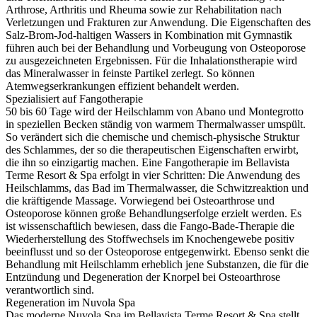
Arthrose, Arthritis und Rheuma sowie zur Rehabilitation nach
Verletzungen und Frakturen zur Anwendung. Die Eigenschaften des
Salz-Brom-Jod-haltigen Wassers in Kombination mit Gymnastik
führen auch bei der Behandlung und Vorbeugung von Osteoporose
zu ausgezeichneten Ergebnissen. Für die Inhalationstherapie wird
das Mineralwasser in feinste Partikel zerlegt. So können
Atemwegserkrankungen effizient behandelt werden.
Spezialisiert auf Fangotherapie
50 bis 60 Tage wird der Heilschlamm von Abano und Montegrotto
in speziellen Becken ständig von warmem Thermalwasser umspült.
So verändert sich die chemische und chemisch-physische Struktur
des Schlammes, der so die therapeutischen Eigenschaften erwirbt,
die ihn so einzigartig machen. Eine Fangotherapie im Bellavista
Terme Resort & Spa erfolgt in vier Schritten: Die Anwendung des
Heilschlamms, das Bad im Thermalwasser, die Schwitzreaktion und
die kräftigende Massage. Vorwiegend bei Osteoarthrose und
Osteoporose können große Behandlungserfolge erzielt werden. Es
ist wissenschaftlich bewiesen, dass die Fango-Bade-Therapie die
Wiederherstellung des Stoffwechsels im Knochengewebe positiv
beeinflusst und so der Osteoporose entgegenwirkt. Ebenso senkt die
Behandlung mit Heilschlamm erheblich jene Substanzen, die für die
Entzündung und Degeneration der Knorpel bei Osteoarthrose
verantwortlich sind.
Regeneration im Nuvola Spa
Das moderne Nuvola Spa im Bellavista Terme Resort & Spa stellt