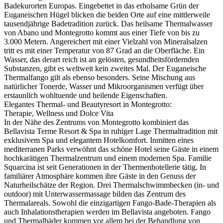
Badekurorten Europas. Eingebettet in das erholsame Grün der
Euganeischen Hügel blicken die beiden Orte auf eine mittlerweile
tausendjährige Badetradition zurück. Das heilsame Thermalwasser
von Abano und Montegrotto kommt aus einer Tiefe von bis zu
3.000 Metern. Angereichert mit einer Vielzahl von Mineralsalzen
tritt es mit einer Temperatur von 87 Grad an die Oberfläche. Ein
Wasser, das derart reich ist an gelösten, gesundheitsfördernden
Substanzen, gibt es weltweit kein zweites Mal. Der Euganeische
Thermalfango gilt als ebenso besonders. Seine Mischung aus
natürlicher Tonerde, Wasser und Mikroorganismen verfügt über
erstaunlich wohltuende und heilende Eigenschaften.
Elegantes Thermal- und Beautyresort in Montegrotto:
Therapie, Wellness und Dolce Vita
In der Nähe des Zentrums von Montegrotto kombiniert das
Bellavista Terme Resort & Spa in ruhiger Lage Thermaltradition mit
exklusivem Spa und elegantem Hotelkomfort. Inmitten eines
mediterranen Parks verwöhnt das schöne Hotel seine Gäste in einem
hochkarätigen Thermalzentrum und einem modernen Spa. Familie
Squarcina ist seit Generationen in der Thermenhotellerie tätig. In
familiärer Atmosphäre kommen ihre Gäste in den Genuss der
Naturheilschätze der Region. Drei Thermalschwimmbecken (in- und
outdoor) mit Unterwassermassage bilden das Zentrum des
Thermalareals. Sowohl die einzigartigen Fango-Bade-Therapien als
auch Inhalationstherapien werden im Bellavista angeboten. Fango
und Thermalbäder kommen vor allem bei der Behandlung von