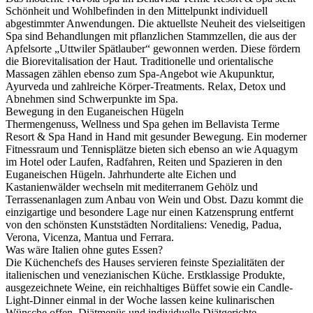
Schönheit und Wohlbefinden in den Mittelpunkt individuell
abgestimmter Anwendungen. Die aktuellste Neuheit des vielseitigen
Spa sind Behandlungen mit pflanzlichen Stammzellen, die aus der
Apfelsorte „Uttwiler Spätlauber“ gewonnen werden. Diese fördern
die Biorevitalisation der Haut. Traditionelle und orientalische
Massagen zählen ebenso zum Spa-Angebot wie Akupunktur,
Ayurveda und zahlreiche Körper-Treatments. Relax, Detox und
Abnehmen sind Schwerpunkte im Spa.
Bewegung in den Euganeischen Hügeln
Thermengenuss, Wellness und Spa gehen im Bellavista Terme
Resort & Spa Hand in Hand mit gesunder Bewegung. Ein moderner
Fitnessraum und Tennisplätze bieten sich ebenso an wie Aquagym
im Hotel oder Laufen, Radfahren, Reiten und Spazieren in den
Euganeischen Hügeln. Jahrhunderte alte Eichen und
Kastanienwälder wechseln mit mediterranem Gehölz und
Terrassenanlagen zum Anbau von Wein und Obst. Dazu kommt die
einzigartige und besondere Lage nur einen Katzensprung entfernt
von den schönsten Kunststädten Norditaliens: Venedig, Padua,
Verona, Vicenza, Mantua und Ferrara.
Was wäre Italien ohne gutes Essen?
Die Küchenchefs des Hauses servieren feinste Spezialitäten der
italienischen und venezianischen Küche. Erstklassige Produkte,
ausgezeichnete Weine, ein reichhaltiges Büffet sowie ein Candle-
Light-Dinner einmal in der Woche lassen keine kulinarischen
Wünsche offen. Diätmenüs und individuelle Diätgerichte