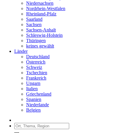
Niedersachsen
Nordrhein-Westfalen
Rheinland-Pfalz
Saarland
Sachsen
Sachsen-Anhalt
Schleswig-Holstein
Thüringen
keines gewählt
Länder
Deutschland
Österreich
Schweiz
Tschechien
Frankreich
Ungarn
Italien
Griechenland
Spanien
Niederlande
Belgien