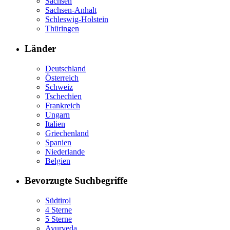
Sachsen
Sachsen-Anhalt
Schleswig-Holstein
Thüringen
Länder
Deutschland
Österreich
Schweiz
Tschechien
Frankreich
Ungarn
Italien
Griechenland
Spanien
Niederlande
Belgien
Bevorzugte Suchbegriffe
Südtirol
4 Sterne
5 Sterne
Ayurveda