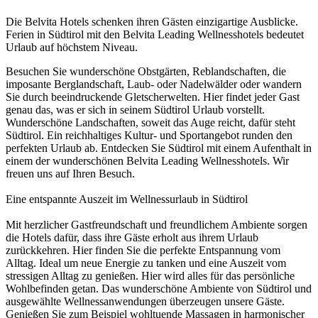
Die Belvita Hotels schenken ihren Gästen einzigartige Ausblicke.
Ferien in Südtirol mit den Belvita Leading Wellnesshotels bedeutet
Urlaub auf höchstem Niveau.
Besuchen Sie wunderschöne Obstgärten, Reblandschaften, die
imposante Berglandschaft, Laub- oder Nadelwälder oder wandern
Sie durch beeindruckende Gletscherwelten. Hier findet jeder Gast
genau das, was er sich in seinem Südtirol Urlaub vorstellt.
Wunderschöne Landschaften, soweit das Auge reicht, dafür steht
Südtirol. Ein reichhaltiges Kultur- und Sportangebot runden den
perfekten Urlaub ab. Entdecken Sie Südtirol mit einem Aufenthalt in
einem der wunderschönen Belvita Leading Wellnesshotels. Wir
freuen uns auf Ihren Besuch.
Eine entspannte Auszeit im Wellnessurlaub in Südtirol
Mit herzlicher Gastfreundschaft und freundlichem Ambiente sorgen
die Hotels dafür, dass ihre Gäste erholt aus ihrem Urlaub
zurückkehren. Hier finden Sie die perfekte Entspannung vom
Alltag. Ideal um neue Energie zu tanken und eine Auszeit vom
stressigen Alltag zu genießen. Hier wird alles für das persönliche
Wohlbefinden getan. Das wunderschöne Ambiente von Südtirol und
ausgewählte Wellnessanwendungen überzeugen unsere Gäste.
Genießen Sie zum Beispiel wohltuende Massagen in harmonischer