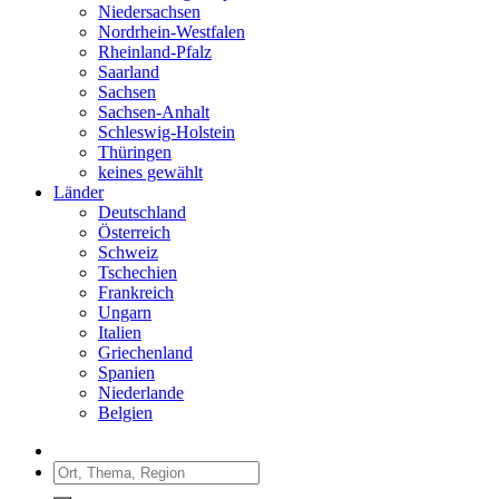
Niedersachsen
Nordrhein-Westfalen
Rheinland-Pfalz
Saarland
Sachsen
Sachsen-Anhalt
Schleswig-Holstein
Thüringen
keines gewählt
Länder
Deutschland
Österreich
Schweiz
Tschechien
Frankreich
Ungarn
Italien
Griechenland
Spanien
Niederlande
Belgien