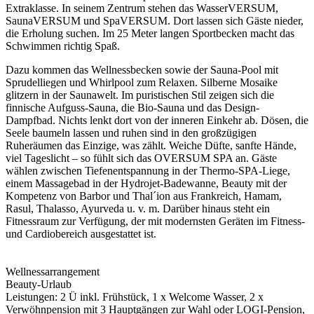
Extraklasse. In seinem Zentrum stehen das WasserVERSUM,
SaunaVERSUM und SpaVERSUM. Dort lassen sich Gäste nieder,
die Erholung suchen. Im 25 Meter langen Sportbecken macht das
Schwimmen richtig Spaß.
Dazu kommen das Wellnessbecken sowie der Sauna-Pool mit
Sprudelliegen und Whirlpool zum Relaxen. Silberne Mosaike
glitzern in der Saunawelt. Im puristischen Stil zeigen sich die
finnische Aufguss-Sauna, die Bio-Sauna und das Design-
Dampfbad. Nichts lenkt dort von der inneren Einkehr ab. Dösen, die
Seele baumeln lassen und ruhen sind in den großzügigen
Ruheräumen das Einzige, was zählt. Weiche Düfte, sanfte Hände,
viel Tageslicht – so fühlt sich das OVERSUM SPA an. Gäste
wählen zwischen Tiefenentspannung in der Thermo-SPA-Liege,
einem Massagebad in der Hydrojet-Badewanne, Beauty mit der
Kompetenz von Barbor und Thal´ion aus Frankreich, Hamam,
Rasul, Thalasso, Ayurveda u. v. m. Darüber hinaus steht ein
Fitnessraum zur Verfügung, der mit modernsten Geräten im Fitness-
und Cardiobereich ausgestattet ist.
Wellnessarrangement
Beauty-Urlaub
Leistungen: 2 Ü inkl. Frühstück, 1 x Welcome Wasser, 2 x
Verwöhnpension mit 3 Hauptgängen zur Wahl oder LOGI-Pension,