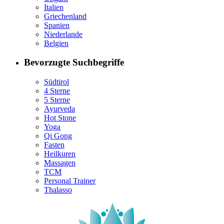
Italien
Griechenland
Spanien
Niederlande
Belgien
Bevorzugte Suchbegriffe
Südtirol
4 Sterne
5 Sterne
Ayurveda
Hot Stone
Yoga
Qi Gong
Fasten
Heilkuren
Massagen
TCM
Personal Trainer
Thalasso