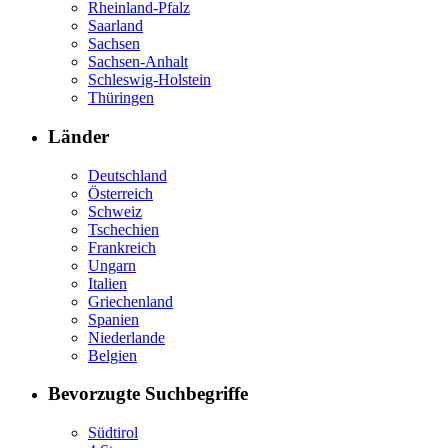
Rheinland-Pfalz
Saarland
Sachsen
Sachsen-Anhalt
Schleswig-Holstein
Thüringen
Länder
Deutschland
Österreich
Schweiz
Tschechien
Frankreich
Ungarn
Italien
Griechenland
Spanien
Niederlande
Belgien
Bevorzugte Suchbegriffe
Südtirol