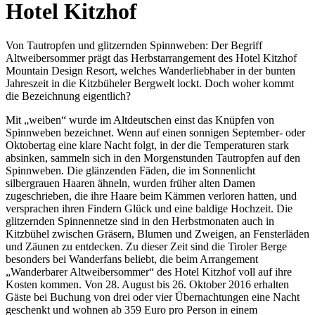
Hotel Kitzhof
Von Tautropfen und glitzernden Spinnweben: Der Begriff
Altweibersommer prägt das Herbstarrangement des Hotel Kitzhof
Mountain Design Resort, welches Wanderliebhaber in der bunten
Jahreszeit in die Kitzbüheler Bergwelt lockt. Doch woher kommt
die Bezeichnung eigentlich?
Mit „weiben“ wurde im Altdeutschen einst das Knüpfen von
Spinnweben bezeichnet. Wenn auf einen sonnigen September- oder
Oktobertag eine klare Nacht folgt, in der die Temperaturen stark
absinken, sammeln sich in den Morgenstunden Tautropfen auf den
Spinnweben. Die glänzenden Fäden, die im Sonnenlicht
silbergrauen Haaren ähneln, wurden früher alten Damen
zugeschrieben, die ihre Haare beim Kämmen verloren hatten, und
versprachen ihren Findern Glück und eine baldige Hochzeit. Die
glitzernden Spinnennetze sind in den Herbstmonaten auch in
Kitzbühel zwischen Gräsern, Blumen und Zweigen, an Fensterläden
und Zäunen zu entdecken. Zu dieser Zeit sind die Tiroler Berge
besonders bei Wanderfans beliebt, die beim Arrangement
„Wanderbarer Altweibersommer“ des Hotel Kitzhof voll auf ihre
Kosten kommen. Von 28. August bis 26. Oktober 2016 erhalten
Gäste bei Buchung von drei oder vier Übernachtungen eine Nacht
geschenkt und wohnen ab 359 Euro pro Person in einem