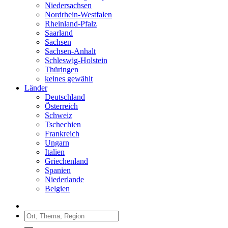
Niedersachsen
Nordrhein-Westfalen
Rheinland-Pfalz
Saarland
Sachsen
Sachsen-Anhalt
Schleswig-Holstein
Thüringen
keines gewählt
Länder
Deutschland
Österreich
Schweiz
Tschechien
Frankreich
Ungarn
Italien
Griechenland
Spanien
Niederlande
Belgien