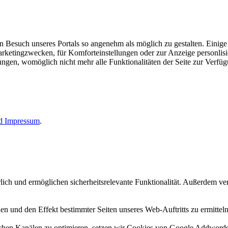
esuch unseres Portals so angenehm als möglich zu gestalten. Einige d
rketingzwecken, für Komforteinstellungen oder zur Anzeige personlisie
llungen, womöglich nicht mehr alle Funktionalitäten der Seite zur Verfü
nd
Impressum
.
erlich und ermöglichen sicherheitsrelevante Funktionalität. Außerdem 
n und den Effekt bestimmter Seiten unseres Web-Auftritts zu ermitteln
n Kanälen zu optimieren, setzen wir Cookies von Google Addwords un