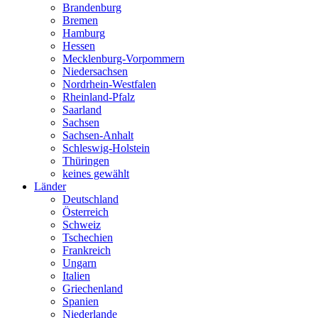
Brandenburg
Bremen
Hamburg
Hessen
Mecklenburg-Vorpommern
Niedersachsen
Nordrhein-Westfalen
Rheinland-Pfalz
Saarland
Sachsen
Sachsen-Anhalt
Schleswig-Holstein
Thüringen
keines gewählt
Länder
Deutschland
Österreich
Schweiz
Tschechien
Frankreich
Ungarn
Italien
Griechenland
Spanien
Niederlande