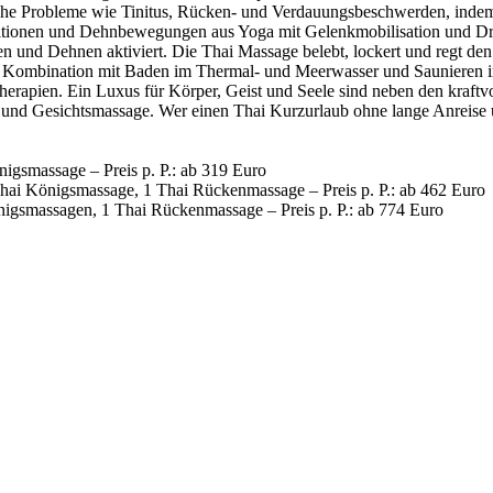
che Probleme wie Tinitus, Rücken- und Verdauungsbeschwerden, indem 
sitionen und Dehnbewegungen aus Yoga mit Gelenkmobilisation und Dr
en und Dehnen aktiviert. Die Thai Massage belebt, lockert und regt d
e Kombination mit Baden im Thermal- und Meerwasser und Saunieren in
erapien. Ein Luxus für Körper, Geist und Seele sind neben den kraftv
nd Gesichtsmassage. Wer einen Thai Kurzurlaub ohne lange Anreise un
igsmassage – Preis p. P.: ab 319 Euro
Thai Königsmassage, 1 Thai Rückenmassage – Preis p. P.: ab 462 Euro
nigsmassagen, 1 Thai Rückenmassage – Preis p. P.: ab 774 Euro