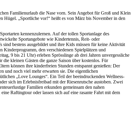
 Sachen Familienurlaub die Nase vorn. Sein Angebot für Groß und Klein
ften Hügel. „Sportliche vor!“ heißt es von März bis November in den
portarten kennenzulernen. Auf der tollen Sportanlage des
twickelte Sportangebote wie Kindertennis, Reit- oder
 sind bestens ausgebildet und ihre Kids müssen für keine Aktivität
nten Kinderprogramm, den verschiedenen Spielplätzen und
tag, 9 bis 21 Uhr) erleben Sprösslinge ab drei Jahren unvergessliche
 die kleinen Gästen die ganze Saison über kostenlos. Für
ltern können ihre kinderfreien Stunden entspannt genießen: Der
den und noch viel mehr erwarten sie. Die eigentlichen
mütlichen „Love Lounges“. Ein Teil der beeindruckenden Wellness-
er sich im Erlebnisfreibad mit der Riesenrutsche austoben. Zwei
enteuerlustige Familien erkunden gemeinsam den nahen
ine Raftingtour oder lassen sich auf eine rasante Fahrt mit dem