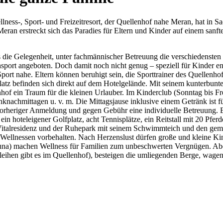
llness-, Sport- und Freizeitresort, der Quellenhof nahe Meran, hat in
 Meran erstreckt sich das Paradies für Eltern und Kinder auf einem san
e Gelegenheit, unter fachmännischer Betreuung die verschiedensten S
port angeboten. Doch damit noch nicht genug – speziell für Kinder en
t nahe. Eltern können beruhigt sein, die Sporttrainer des Quellenhofs
platz befinden sich direkt auf dem Hotelgelände. Mit seinem kunterbu
of ein Traum für die kleinen Urlauber. Im Kinderclub (Sonntag bis Frei
chmittagen u. v. m. Die Mittagsjause inklusive einem Getränk ist für
vorheriger Anmeldung und gegen Gebühr eine individuelle Betreuung. E
n hoteleigener Golfplatz, acht Tennisplätze, ein Reitstall mit 20 Pfer
r Vitalresidenz und der Ruhepark mit seinem Schwimmteich und den ge
Wellnessen vorbehalten. Nach Herzenslust dürfen große und kleine Kind
auna) machen Wellness für Familien zum unbeschwerten Vergnügen. Ab
ihen gibt es im Quellenhof), besteigen die umliegenden Berge, wagen e