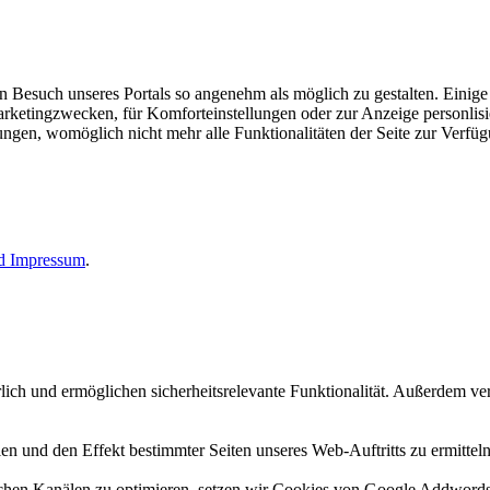
esuch unseres Portals so angenehm als möglich zu gestalten. Einige d
rketingzwecken, für Komforteinstellungen oder zur Anzeige personlisie
llungen, womöglich nicht mehr alle Funktionalitäten der Seite zur Verfü
nd
Impressum
.
erlich und ermöglichen sicherheitsrelevante Funktionalität. Außerdem 
n und den Effekt bestimmter Seiten unseres Web-Auftritts zu ermitteln
n Kanälen zu optimieren, setzen wir Cookies von Google Addwords un