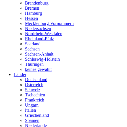
Brandenburg
Bremen
Hamburg
Hessen
Mecklenburg-Vorpommern
Niedersachsen
Nordrhein-Westfalen
Rheinland-Pfalz
Saarland
Sachsen
Sachsen-Anhalt
Schleswig-Holstein
Thüringen
keines gewählt
Länder
Deutschland
Österreich
Schweiz
Tschechien
Frankreich
Ungarn
Italien
Griechenland
Spanien
Niederlande