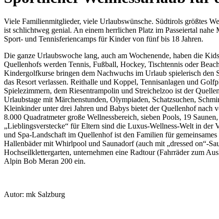
Viele Familienmitglieder, viele Urlaubswünsche. Südtirols größtes We
ist schlichtweg genial. An einem herrlichen Platz im Passeiertal nahe
Sport- und Tennisferiencamps für Kinder von fünf bis 18 Jahren.
Die ganze Urlaubswoche lang, auch am Wochenende, haben die Kids di
Quellenhofs werden Tennis, Fußball, Hockey, Tischtennis oder Beachs
Kindergolfkurse bringen dem Nachwuchs im Urlaub spielerisch den Spor
das Resort verlassen. Reithalle und Koppel, Tennisanlagen und Golf
Spielezimmern, dem Riesentrampolin und Streichelzoo ist der Quellenh
Urlaubstage mit Märchenstunden, Olympiaden, Schatzsuchen, Schminkna
Kleinkinder unter drei Jahren und Babys bietet der Quellenhof nach 
8.000 Quadratmeter große Wellnessbereich, sieben Pools, 19 Saunen, ei
„Lieblingsverstecke“ für Eltern sind die Luxus-Wellness-Welt in de
und Spa-Landschaft im Quellenhof ist den Familien für gemeinsames 
Hallenbäder mit Whirlpool und Saunadorf (auch mit „dressed on“-S
Hochseilklettergarten, unternehmen eine Radtour (Fahrräder zum Ausle
Alpin Bob Meran 200 ein.
Autor: mk Salzburg