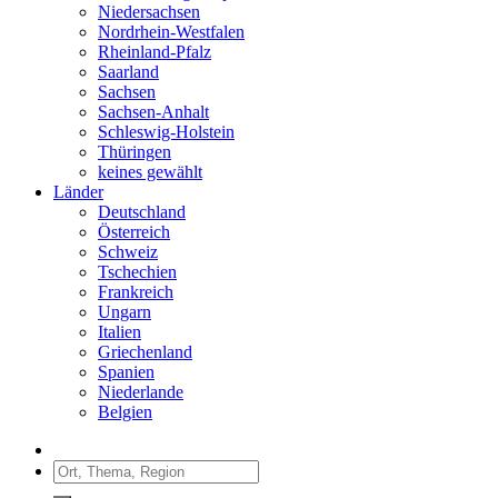
Niedersachsen
Nordrhein-Westfalen
Rheinland-Pfalz
Saarland
Sachsen
Sachsen-Anhalt
Schleswig-Holstein
Thüringen
keines gewählt
Länder
Deutschland
Österreich
Schweiz
Tschechien
Frankreich
Ungarn
Italien
Griechenland
Spanien
Niederlande
Belgien