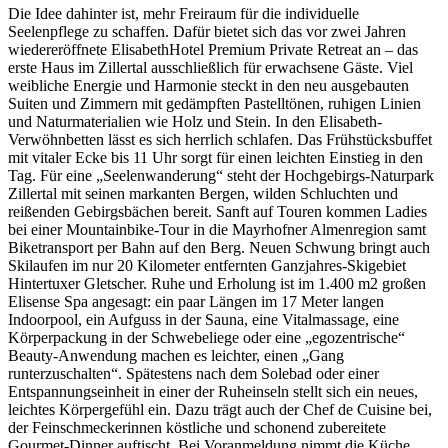
Die Idee dahinter ist, mehr Freiraum für die individuelle
Seelenpflege zu schaffen. Dafür bietet sich das vor zwei Jahren
wiedereröffnete ElisabethHotel Premium Private Retreat an – das
erste Haus im Zillertal ausschließlich für erwachsene Gäste. Viel
weibliche Energie und Harmonie steckt in den neu ausgebauten
Suiten und Zimmern mit gedämpften Pastelltönen, ruhigen Linien
und Naturmaterialien wie Holz und Stein. In den Elisabeth-
Verwöhnbetten lässt es sich herrlich schlafen. Das Frühstücksbuffet
mit vitaler Ecke bis 11 Uhr sorgt für einen leichten Einstieg in den
Tag. Für eine „Seelenwanderung“ steht der Hochgebirgs-Naturpark
Zillertal mit seinen markanten Bergen, wilden Schluchten und
reißenden Gebirgsbächen bereit. Sanft auf Touren kommen Ladies
bei einer Mountainbike-Tour in die Mayrhofner Almenregion samt
Biketransport per Bahn auf den Berg. Neuen Schwung bringt auch
Skilaufen im nur 20 Kilometer entfernten Ganzjahres-Skigebiet
Hintertuxer Gletscher. Ruhe und Erholung ist im 1.400 m2 großen
Elisense Spa angesagt: ein paar Längen im 17 Meter langen
Indoorpool, ein Aufguss in der Sauna, eine Vitalmassage, eine
Körperpackung in der Schwebeliege oder eine „egozentrische“
Beauty-Anwendung machen es leichter, einen „Gang
runterzuschalten“. Spätestens nach dem Solebad oder einer
Entspannungseinheit in einer der Ruheinseln stellt sich ein neues,
leichtes Körpergefühl ein. Dazu trägt auch der Chef de Cuisine bei,
der Feinschmeckerinnen köstliche und schonend zubereitete
Gourmet-Dinner auftischt. Bei Voranmeldung nimmt die Küche