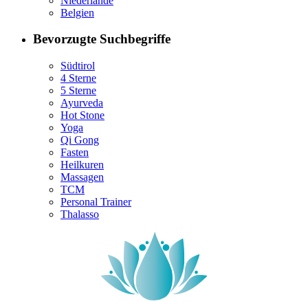
Niederlande
Belgien
Bevorzugte Suchbegriffe
Südtirol
4 Sterne
5 Sterne
Ayurveda
Hot Stone
Yoga
Qi Gong
Fasten
Heilkuren
Massagen
TCM
Personal Trainer
Thalasso