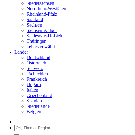
Niedersachsen
Nordrhein-Westfalen
Rheinland-Pfalz
Saarland
Sachsen
Sachsen-Anhalt
Schleswig-Holstein
Thüringen
keines gewählt
Länder
Deutschland
Österreich
Schweiz
Tschechien
Frankreich
Ungarn
Italien
Griechenland
Spanien
Niederlande
Belgien