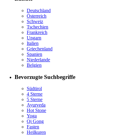
Deutschland
Österreich
Schweiz
Tschechien
Frankreich
Ungarn
Italien
Griechenland
Spanien
Niederlande
Belgien
Bevorzugte Suchbegriffe
Südtirol
4 Sterne
5 Sterne
Ayurveda
Hot Stone
Yoga
Qi Gong
Fasten
Heilkuren