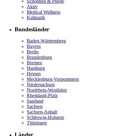
Schönheit & Pflege
Aktiv
Medical Wellness
Kulinarik
Bundesländer
Baden-Württemberg
Bayern
Berlin
Brandenburg
Bremen
Hamburg
Hessen
Mecklenburg-Vorpommern
Niedersachsen
Nordrhein-Westfalen
Rheinland-Pfalz
Saarland
Sachsen
Sachsen-Anhalt
Schleswig-Holstein
Thüringen
Länder