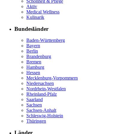
Schönheit & Pflege
Aktiv
Medical Wellness
Kulinarik
Bundesländer
Baden-Württemberg
Bayern
Berlin
Brandenburg
Bremen
Hamburg
Hessen
Mecklenburg-Vorpommern
Niedersachsen
Nordrhein-Westfalen
Rheinland-Pfalz
Saarland
Sachsen
Sachsen-Anhalt
Schleswig-Holstein
Thüringen
Länder