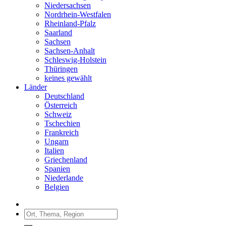
Niedersachsen
Nordrhein-Westfalen
Rheinland-Pfalz
Saarland
Sachsen
Sachsen-Anhalt
Schleswig-Holstein
Thüringen
keines gewählt
Länder
Deutschland
Österreich
Schweiz
Tschechien
Frankreich
Ungarn
Italien
Griechenland
Spanien
Niederlande
Belgien