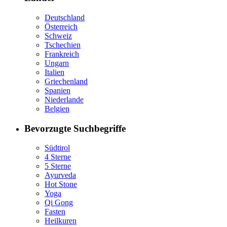
Deutschland
Österreich
Schweiz
Tschechien
Frankreich
Ungarn
Italien
Griechenland
Spanien
Niederlande
Belgien
Bevorzugte Suchbegriffe
Südtirol
4 Sterne
5 Sterne
Ayurveda
Hot Stone
Yoga
Qi Gong
Fasten
Heilkuren