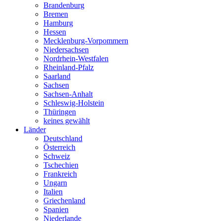
Brandenburg
Bremen
Hamburg
Hessen
Mecklenburg-Vorpommern
Niedersachsen
Nordrhein-Westfalen
Rheinland-Pfalz
Saarland
Sachsen
Sachsen-Anhalt
Schleswig-Holstein
Thüringen
keines gewählt
Länder
Deutschland
Österreich
Schweiz
Tschechien
Frankreich
Ungarn
Italien
Griechenland
Spanien
Niederlande