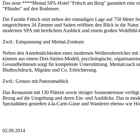
Das neue ****Mental SPA-Hotel "Fritsch am Berg" garantiert eine 
"Pfänder" auf den Bodensee.
Die Familie Fritsch setzt neben der einmaligen Lage auf 750 Meter Se
eingerichteten 34 Zimmer und Suiten eröffnen den Blick in die Natur.
modernen SPA mit herrlichem Ausblick und einem großen Wohlfühl-
Zwtl.: Entspannung und Mental-Zentrum
Neben den Annehmlichkeiten eines modernen Wellnessbereiches mit 
können aus einem Drei-Säulen-Modell, psychologische, organisatorisc
Gesundheitsteam sorgt für kompetente Unterstützung. Mentalcoach un
Bluthochdruck, Migräne und Co. Erleichterung.
Zwtl.: Genuss mit Panoramablick
Das Restaurant mit 130 Plätzen sowie riesiger Sonnenterrasse verfü
Bezug auf die Umgebung und deren Ein- und Ausblicke. Das in modern
Spezialitäten genießen á-la-Carte-Gäste und Wanderer ebenso wie Ho
02.09.2014