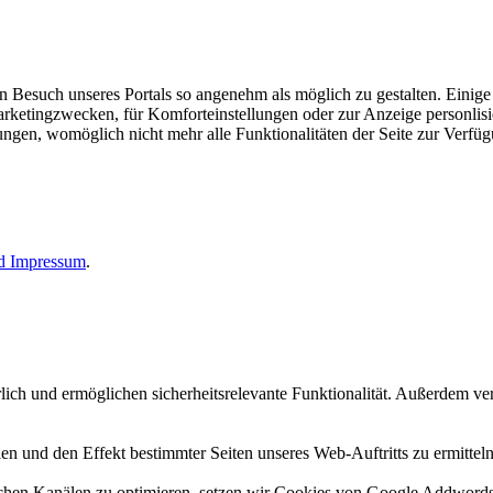
esuch unseres Portals so angenehm als möglich zu gestalten. Einige d
rketingzwecken, für Komforteinstellungen oder zur Anzeige personlisie
llungen, womöglich nicht mehr alle Funktionalitäten der Seite zur Verfü
nd
Impressum
.
erlich und ermöglichen sicherheitsrelevante Funktionalität. Außerdem 
n und den Effekt bestimmter Seiten unseres Web-Auftritts zu ermitteln
n Kanälen zu optimieren, setzen wir Cookies von Google Addwords un