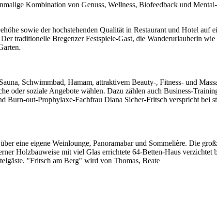
einmalige Kombination von Genuss, Wellness, Biofeedback und Mental
ehöhe sowie der hochstehenden Qualität in Restaurant und Hotel auf ei
 Der traditionelle Bregenzer Festspiele-Gast, die Wanderurlauberin wi
Garten.
Sauna, Schwimmbad, Hamam, attraktivem Beauty-, Fitness- und Massage
he oder soziale Angebote wählen. Dazu zählen auch Business-Trainings
d Burn-out-Prophylaxe-Fachfrau Diana Sicher-Fritsch verspricht bei s
gt über eine eigene Weinlounge, Panoramabar und Sommelière. Die großz
er Holzbauweise mit viel Glas errichtete 64-Betten-Haus verzichtet b
telgäste. "Fritsch am Berg" wird von Thomas, Beate