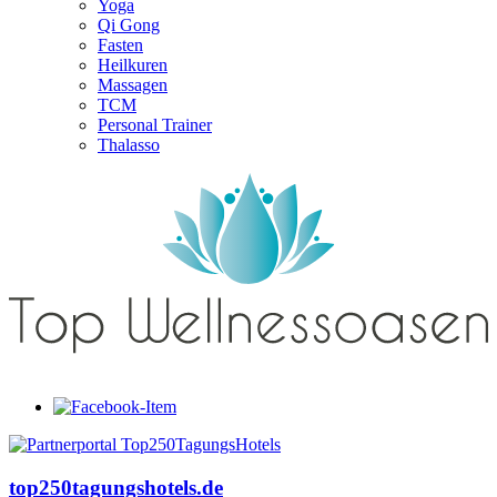
Yoga
Qi Gong
Fasten
Heilkuren
Massagen
TCM
Personal Trainer
Thalasso
top250tagungshotels.de