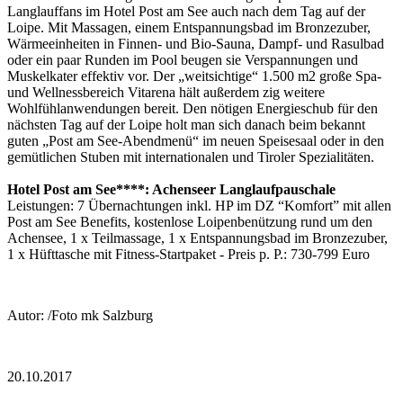
Langlauffans im Hotel Post am See auch nach dem Tag auf der
Loipe. Mit Massagen, einem Entspannungsbad im Bronzezuber,
Wärmeeinheiten in Finnen- und Bio-Sauna, Dampf- und Rasulbad
oder ein paar Runden im Pool beugen sie Verspannungen und
Muskelkater effektiv vor. Der „weitsichtige“ 1.500 m2 große Spa-
und Wellnessbereich Vitarena hält außerdem zig weitere
Wohlfühlanwendungen bereit. Den nötigen Energieschub für den
nächsten Tag auf der Loipe holt man sich danach beim bekannt
guten „Post am See-Abendmenü“ im neuen Speisesaal oder in den
gemütlichen Stuben mit internationalen und Tiroler Spezialitäten.
Hotel Post am See****: Achenseer Langlaufpauschale
Leistungen: 7 Übernachtungen inkl. HP im DZ “Komfort” mit allen
Post am See Benefits, kostenlose Loipenbenützung rund um den
Achensee, 1 x Teilmassage, 1 x Entspannungsbad im Bronzezuber,
1 x Hüfttasche mit Fitness-Startpaket - Preis p. P.: 730-799 Euro
Autor: /Foto mk Salzburg
20.10.2017