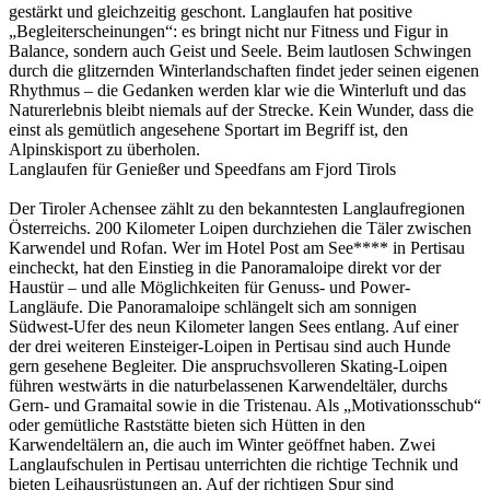
gestärkt und gleichzeitig geschont. Langlaufen hat positive
„Begleiterscheinungen“: es bringt nicht nur Fitness und Figur in
Balance, sondern auch Geist und Seele. Beim lautlosen Schwingen
durch die glitzernden Winterlandschaften findet jeder seinen eigenen
Rhythmus – die Gedanken werden klar wie die Winterluft und das
Naturerlebnis bleibt niemals auf der Strecke. Kein Wunder, dass die
einst als gemütlich angesehene Sportart im Begriff ist, den
Alpinskisport zu überholen.
Langlaufen für Genießer und Speedfans am Fjord Tirols
Der Tiroler Achensee zählt zu den bekanntesten Langlaufregionen
Österreichs. 200 Kilometer Loipen durchziehen die Täler zwischen
Karwendel und Rofan. Wer im Hotel Post am See**** in Pertisau
eincheckt, hat den Einstieg in die Panoramaloipe direkt vor der
Haustür – und alle Möglichkeiten für Genuss- und Power-
Langläufe. Die Panoramaloipe schlängelt sich am sonnigen
Südwest-Ufer des neun Kilometer langen Sees entlang. Auf einer
der drei weiteren Einsteiger-Loipen in Pertisau sind auch Hunde
gern gesehene Begleiter. Die anspruchsvolleren Skating-Loipen
führen westwärts in die naturbelassenen Karwendeltäler, durchs
Gern- und Gramaital sowie in die Tristenau. Als „Motivationsschub“
oder gemütliche Raststätte bieten sich Hütten in den
Karwendeltälern an, die auch im Winter geöffnet haben. Zwei
Langlaufschulen in Pertisau unterrichten die richtige Technik und
bieten Leihausrüstungen an. Auf der richtigen Spur sind