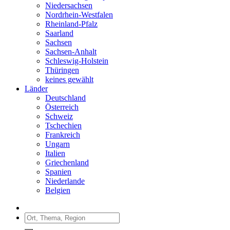
Niedersachsen
Nordrhein-Westfalen
Rheinland-Pfalz
Saarland
Sachsen
Sachsen-Anhalt
Schleswig-Holstein
Thüringen
keines gewählt
Länder
Deutschland
Österreich
Schweiz
Tschechien
Frankreich
Ungarn
Italien
Griechenland
Spanien
Niederlande
Belgien