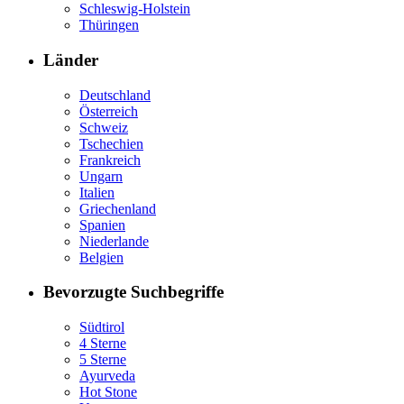
Schleswig-Holstein
Thüringen
Länder
Deutschland
Österreich
Schweiz
Tschechien
Frankreich
Ungarn
Italien
Griechenland
Spanien
Niederlande
Belgien
Bevorzugte Suchbegriffe
Südtirol
4 Sterne
5 Sterne
Ayurveda
Hot Stone