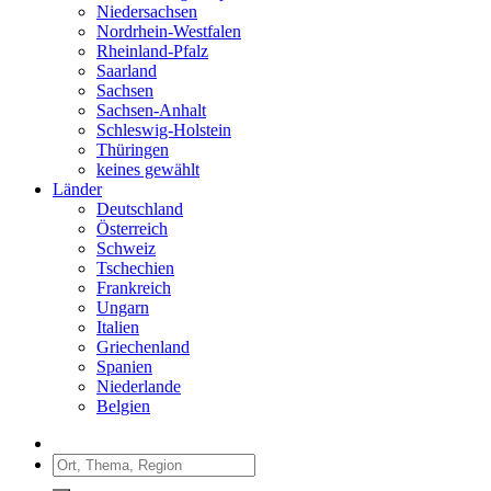
Niedersachsen
Nordrhein-Westfalen
Rheinland-Pfalz
Saarland
Sachsen
Sachsen-Anhalt
Schleswig-Holstein
Thüringen
keines gewählt
Länder
Deutschland
Österreich
Schweiz
Tschechien
Frankreich
Ungarn
Italien
Griechenland
Spanien
Niederlande
Belgien