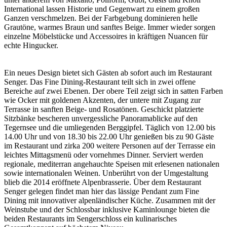
International lassen Historie und Gegenwart zu einem großen
Ganzen verschmelzen. Bei der Farbgebung dominieren helle
Grautöne, warmes Braun und sanftes Beige. Immer wieder sorgen
einzelne Möbelstücke und Accessoires in kräftigen Nuancen für
echte Hingucker.
Ein neues Design bietet sich Gästen ab sofort auch im Restaurant
Senger. Das Fine Dining-Restaurant teilt sich in zwei offene
Bereiche auf zwei Ebenen. Der obere Teil zeigt sich in satten Farben
wie Ocker mit goldenen Akzenten, der untere mit Zugang zur
Terrasse in sanften Beige- und Rosatönen. Geschickt platzierte
Sitzbänke bescheren unvergessliche Panoramablicke auf den
Tegernsee und die umliegenden Berggipfel. Täglich von 12.00 bis
14.00 Uhr und von 18.30 bis 22.00 Uhr genießen bis zu 90 Gäste
im Restaurant und zirka 200 weitere Personen auf der Terrasse ein
leichtes Mittagsmenü oder vornehmes Dinner. Serviert werden
regionale, mediterran angehauchte Speisen mit erlesenen nationalen
sowie internationalen Weinen. Unberührt von der Umgestaltung
blieb die 2014 eröffnete Alpenbrasserie. Über dem Restaurant
Senger gelegen findet man hier das lässige Pendant zum Fine
Dining mit innovativer alpenländischer Küche. Zusammen mit der
Weinstube und der Schlossbar inklusive Kaminlounge bieten die
beiden Restaurants im Sengerschloss ein kulinarisches