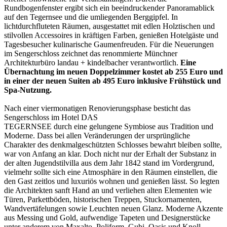
Rundbogenfenster ergibt sich ein beeindruckender Panoramablick
auf den Tegernsee und die umliegenden Berggipfel. In
lichtdurchfluteten Räumen, ausgestattet mit edlen Holztischen und
stilvollen Accessoires in kräftigen Farben, genießen Hotelgäste und
Tagesbesucher kulinarische Gaumenfreuden. Für die Neuerungen
im Sengerschloss zeichnet das renommierte Münchner
Architekturbüro landau + kindelbacher verantwortlich.
Eine
Übernachtung im neuen Doppelzimmer kostet ab 255 Euro und
in einer der neuen Suiten ab 495 Euro inklusive Frühstück und
Spa-Nutzung.
Nach einer viermonatigen Renovierungsphase besticht das
Sengerschloss im Hotel DAS
TEGERNSEE durch eine gelungene Symbiose aus Tradition und
Moderne. Dass bei allen Veränderungen der ursprüngliche
Charakter des denkmalgeschützten Schlosses bewahrt bleiben sollte,
war von Anfang an klar. Doch nicht nur der Erhalt der Substanz in
der alten Jugendstilvilla aus dem Jahr 1842 stand im Vordergrund,
vielmehr sollte sich eine Atmosphäre in den Räumen einstellen, die
den Gast zeitlos und luxuriös wohnen und genießen lässt. So legten
die Architekten sanft Hand an und verliehen alten Elementen wie
Türen, Parkettböden, historischen Treppen, Stuckornamenten,
Wandvertäfelungen sowie Leuchten neuen Glanz. Moderne Akzente
aus Messing und Gold, aufwendige Tapeten und Designerstücke
unter anderem von Maxalto, Poliform, Gubi, Oasis und Knoll