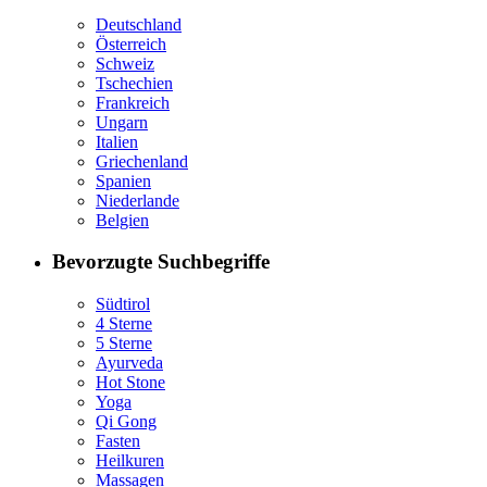
Deutschland
Österreich
Schweiz
Tschechien
Frankreich
Ungarn
Italien
Griechenland
Spanien
Niederlande
Belgien
Bevorzugte Suchbegriffe
Südtirol
4 Sterne
5 Sterne
Ayurveda
Hot Stone
Yoga
Qi Gong
Fasten
Heilkuren
Massagen