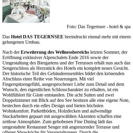
Foto: Das Tegernsee - hotel & spa
Das
Hotel DAS TEGERNSEE
beeindruckt einmal mehr mit einem
gelungenen Umbau.
Nach der
Erweiterung des Wellnessbereichs
letzten Sommer, der
Eröffnung exklusiver Alpenchalets Ende 2016 sowie der
Umgestaltung des Biergartens und der Terrassen erhält nun auch das
Sengerschloss als Herzstück des Hotels ein komplett neues Gesicht.
Der historische Teil des Gebäudeensembles bildet den krönenden
Abschluss einer Reihe von Neuerungen. Mit viel
Fingerspitzengefühl, ausgesprochener Liebe zum Detail und dem
Wunsch, den eigentlichen Schlosscharakter zu erhalten, ist ein
Wohlfühlort für Gäste entstanden. Die acht Suiten und zwei
Doppelzimmer mit Blick auf den See besitzen alle eine eigene Note,
bestechen durch ein edles Design und bieten höchsten
Wohnkomfort. Parkettböden, Holzdecken und aufwendige
Stuckarbeiten gepaart mit ausgewählten Akzenten schaffen eine
zeitlose Atmosphäre. Zum gehobenen Fine Dining lädt das
umgestaltete Restaurant Senger mit angrenzender Terrasse und
offener Showküche für Veranstaltungen. Durch die