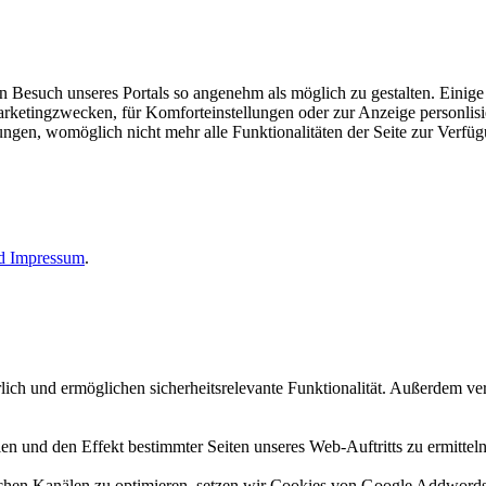
esuch unseres Portals so angenehm als möglich zu gestalten. Einige d
rketingzwecken, für Komforteinstellungen oder zur Anzeige personlisie
llungen, womöglich nicht mehr alle Funktionalitäten der Seite zur Verfü
nd
Impressum
.
erlich und ermöglichen sicherheitsrelevante Funktionalität. Außerdem 
n und den Effekt bestimmter Seiten unseres Web-Auftritts zu ermitteln
n Kanälen zu optimieren, setzen wir Cookies von Google Addwords un