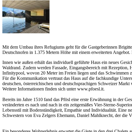
Mit dem Umbau ihres Refugiums geht für die Gastgeberinnen Brigitte
Deutschnofen in 1.375 Metern Höhe mit einem erweiterten Angebot. Na
Innen wie außen erhält das individuell geführte Haus ein neues Gesi
Waldrand. Zudem werden Fassade, Eingangsbereich mit Rezeption, Hot
Infinitypool, wovon 20 Meter im Freien liegen und das Schwimmen z
Für die Kommunikation vertraut das Haus auf die fachkundige Unt
deutschen, österreichischen und deutschsprachigen Schweizer Markt ve
Weitere Informationen finden sich unter www.pfoesl.it.
Bereits im Jahre 1510 fand das Pfösl eine erste Erwähnung in der Ge
veränderten es nach und nach in ein zeitgemäßes Vier-Sterne-Super
Lebensstil mit Bodenständigkeit, Empathie und Individualität. Eine n
Schwestern von Eva Zelgers Ehemann, Daniel Mahlknecht, der die Ve
Ein besonderes Wohnerlebnis erwartet die Gäste in den drei Chalets