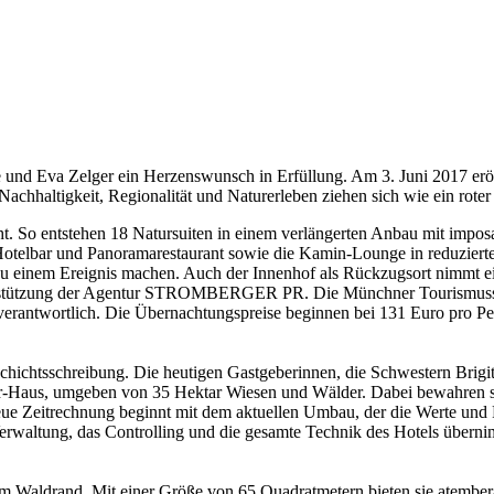
 und Eva Zelger ein Herzenswunsch in Erfüllung. Am 3. Juni 2017 eröf
chhaltigkeit, Regionalität und Naturerleben ziehen sich wie ein roter
cht. So entstehen 18 Natursuiten in einem verlängerten Anbau mit impo
elbar und Panoramarestaurant sowie die Kamin-Lounge in reduziertem 
u einem Ereignis machen. Auch der Innenhof als Rückzugsort nimmt ei
erstützung der Agentur STROMBERGER PR. Die Münchner Tourismusspe
rantwortlich. Die Übernachtungspreise beginnen bei 131 Euro pro Perso
schichtsschreibung. Die heutigen Gastgeberinnen, die Schwestern Brig
ior-Haus, umgeben von 35 Hektar Wiesen und Wälder. Dabei bewahren s
eue Zeitrechnung beginnt mit dem aktuellen Umbau, der die Werte und P
rwaltung, das Controlling und die gesamte Technik des Hotels überni
 am Waldrand. Mit einer Größe von 65 Quadratmetern bieten sie atemb