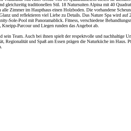
nd gleichzeitig traditionellen Stil. 18 Natursuiten Alpina mit 40 Quad
ten alle Zimmer im Haupthaus einen Holzboden. Die vorhandene Scheune
lanz und reflektieren viel Liebe zu Details. Das Nature Spa wird auf 
finity-Sole-Pool mit Panoramablick. Fitness, verschiedene Behandlun
, Kneipp-Parcour und Liegen runden das Angebot ab.
d sein Team. Auch bei ihnen spielt der respektvolle und nachhaltige 
ät, Regionalität und Spaß am Essen prägen die Naturküche im Haus. Pf
n.