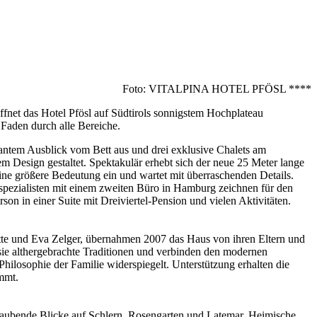
Foto: VITALPINA HOTEL PFÖSL ****
fnet das Hotel Pfösl auf Südtirols sonnigstem Hochplateau
 Faden durch alle Bereiche.
santem Ausblick vom Bett aus und drei exklusive Chalets am
Design gestaltet. Spektakulär erhebt sich der neue 25 Meter lange
ne größere Bedeutung ein und wartet mit überraschenden Details.
zialisten mit einem zweiten Büro in Hamburg zeichnen für den
n in einer Suite mit Dreiviertel-Pension und vielen Aktivitäten.
itte und Eva Zelger, übernahmen 2007 das Haus von ihren Eltern und
ie althergebrachte Traditionen und verbinden den modernen
hilosophie der Familie widerspiegelt. Unterstützung erhalten die
mmt.
eraubende Blicke auf Schlern, Rosengarten und Latemar. Heimische