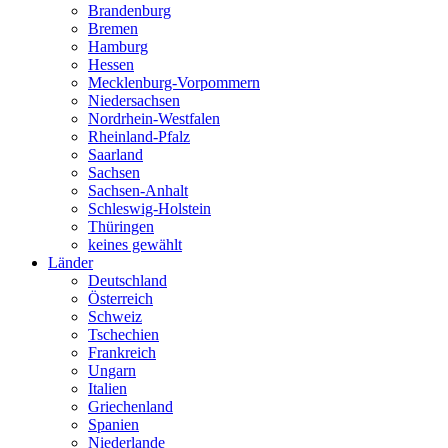
Brandenburg
Bremen
Hamburg
Hessen
Mecklenburg-Vorpommern
Niedersachsen
Nordrhein-Westfalen
Rheinland-Pfalz
Saarland
Sachsen
Sachsen-Anhalt
Schleswig-Holstein
Thüringen
keines gewählt
Länder
Deutschland
Österreich
Schweiz
Tschechien
Frankreich
Ungarn
Italien
Griechenland
Spanien
Niederlande