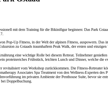
sionell mit dem Training für die Bikinifigur beginnen: Das Park Gsta
17.
von Pop-Up Fitness, in der Welt der alpinen Fitness, auspowern. Das in
e Exkursion zu Gstaads traumhaftem Peak Walk, der ersten und einzige
e Ernährung eine wichtige Rolle bei diesem Retreat. Teilnehmer genieß
 ein proteinreiches Frühstück, leichten Lunch und Dinner, welche die e
r revitalisiert vom Workshop zurückkommen. Die Fitness-Retreater kö
romatherapy Associates Spa Treatment von den Wellness-Experten des 
lmvorführung im privaten Ambiente der Penthouse Suite, bevor sie e
F bei Doppelbuchung.