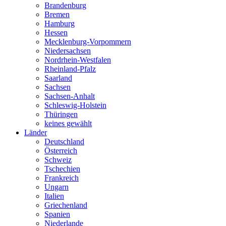
Brandenburg
Bremen
Hamburg
Hessen
Mecklenburg-Vorpommern
Niedersachsen
Nordrhein-Westfalen
Rheinland-Pfalz
Saarland
Sachsen
Sachsen-Anhalt
Schleswig-Holstein
Thüringen
keines gewählt
Länder
Deutschland
Österreich
Schweiz
Tschechien
Frankreich
Ungarn
Italien
Griechenland
Spanien
Niederlande