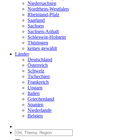
Niedersachsen
Nordrhein-Westfalen
Rheinland-Pfalz
Saarland
Sachsen
Sachsen-Anhalt
Schleswig-Holstein
Thüringen
keines gewählt
Länder
Deutschland
Österreich
Schweiz
Tschechien
Frankreich
Ungarn
Italien
Griechenland
Spanien
Niederlande
Belgien